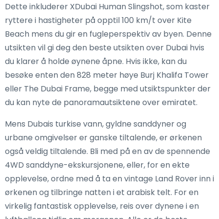
Dette inkluderer XDubai Human Slingshot, som kaster
ryttere i hastigheter på opptil 100 km/t over Kite
Beach mens du gir en fugleperspektiv av byen. Denne
utsikten vil gi deg den beste utsikten over Dubai hvis
du klarer å holde øynene åpne. Hvis ikke, kan du
besøke enten den 828 meter høye Burj Khalifa Tower
eller The Dubai Frame, begge med utsiktspunkter der
du kan nyte de panoramautsiktene over emiratet.
Mens Dubais turkise vann, gyldne sanddyner og
urbane omgivelser er ganske tiltalende, er ørkenen
også veldig tiltalende. Bli med på en av de spennende
4WD sanddyne-ekskursjonene, eller, for en ekte
opplevelse, ordne med å ta en vintage Land Rover inn i
ørkenen og tilbringe natten i et arabisk telt. For en
virkelig fantastisk opplevelse, reis over dynene i en