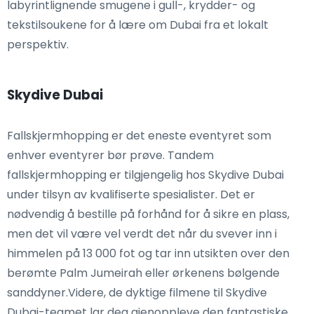
labyrintlignende smugene i gull-, krydder- og
tekstilsoukene for å lære om Dubai fra et lokalt
perspektiv.
Skydive Dubai
Fallskjermhopping er det eneste eventyret som
enhver eventyrer bør prøve. Tandem
fallskjermhopping er tilgjengelig hos Skydive Dubai
under tilsyn av kvalifiserte spesialister. Det er
nødvendig å bestille på forhånd for å sikre en plass,
men det vil være vel verdt det når du svever inn i
himmelen på 13 000 fot og tar inn utsikten over den
berømte Palm Jumeirah eller ørkenens bølgende
sanddyner.Videre, de dyktige filmene til Skydive
Dubai-teamet lar deg gjenoppleve den fantastiske