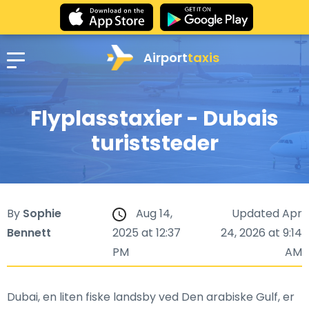
Airport
taxis
Flyplasstaxier - Dubais
turiststeder
By
Sophie
Aug 14,
Updated Apr
Bennett
2025 at 12:37
24, 2026 at 9:14
PM
AM
Dubai, en liten fiske landsby ved Den arabiske Gulf, er