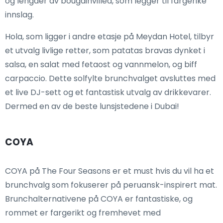
og lengder av bougainvillea, som legger til fargerike
innslag.
Hola, som ligger i andre etasje på Meydan Hotel, tilbyr
et utvalg livlige retter, som patatas bravas dynket i
salsa, en salat med fetaost og vannmelon, og biff
carpaccio. Dette solfylte brunchvalget avsluttes med
et live DJ-sett og et fantastisk utvalg av drikkevarer.
Dermed en av de beste lunsjstedene i Dubai!
COYA
COYA på The Four Seasons er et must hvis du vil ha et
brunchvalg som fokuserer på peruansk-inspirert mat.
Brunchalternativene på COYA er fantastiske, og
rommet er fargerikt og fremhevet med