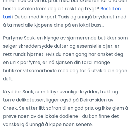
finner noe du vil ha, prut med butikkeieren for å få den
beste avtalen.Kom deg dit raskt og trygt?
Bestill en
taxi
i Dubai med Airport Taxis og unngå bryderiet med
å ta med alle kjøpene dine på en lokal buss…
Parfyme Souk, en klynge av sjarmerende butikker som
selger skreddersydde dufter og essensielle oljer, er
rett rundt hjørnet. Hvis du noen gang har ønsket deg
en unik parfyme, er nå sjansen din fordi mange
butikker vil samarbeide med deg for å utvikle din egen
duft.
Krydder Souk, som tilbyr uvanlige krydder, frukt og
tørre delikatesser, ligger også på Deira-siden av
Creek. Se etter litt safran til en god pris, og ikke glem å
prøve noen av de lokale dadlene—du kan finne det
vanskelig å unngå å kjøpe noen senere.