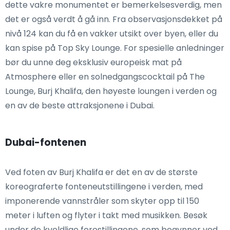
dette vakre monumentet er bemerkelsesverdig, men
det er også verdt å gå inn. Fra observasjonsdekket på
nivå 124 kan du få en vakker utsikt over byen, eller du
kan spise på Top Sky Lounge. For spesielle anledninger
bør du unne deg eksklusiv europeisk mat på
Atmosphere eller en solnedgangscocktail på The
Lounge, Burj Khalifa, den høyeste loungen i verden og
en av de beste attraksjonene i Dubai.
Dubai-fontenen
Ved foten av Burj Khalifa er det en av de største
koreograferte fonteneutstillingene i verden, med
imponerende vannstråler som skyter opp til 150
meter i luften og flyter i takt med musikken. Besøk
under de kveldlige forestillingene, som begynner ved