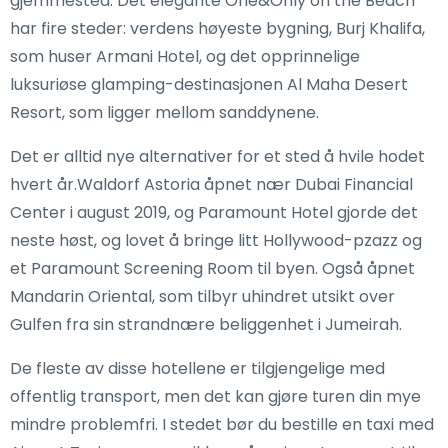
gjemmested. Det elegante One&Only on the Beach
har fire steder: verdens høyeste bygning, Burj Khalifa,
som huser Armani Hotel, og det opprinnelige
luksuriøse glamping-destinasjonen Al Maha Desert
Resort, som ligger mellom sanddynene.
Det er alltid nye alternativer for et sted å hvile hodet
hvert år.Waldorf Astoria åpnet nær Dubai Financial
Center i august 2019, og Paramount Hotel gjorde det
neste høst, og lovet å bringe litt Hollywood-pzazz og
et Paramount Screening Room til byen. Også åpnet
Mandarin Oriental, som tilbyr uhindret utsikt over
Gulfen fra sin strandnære beliggenhet i Jumeirah.
De fleste av disse hotellene er tilgjengelige med
offentlig transport, men det kan gjøre turen din mye
mindre problemfri. I stedet bør du bestille en taxi med