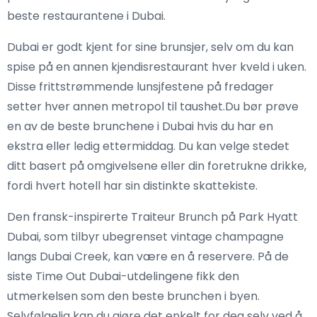
beste restaurantene i Dubai.
Dubai er godt kjent for sine brunsjer, selv om du kan
spise på en annen kjendisrestaurant hver kveld i uken.
Disse frittstrømmende lunsjfestene på fredager
setter hver annen metropol til taushet.Du bør prøve
en av de beste brunchene i Dubai hvis du har en
ekstra eller ledig ettermiddag. Du kan velge stedet
ditt basert på omgivelsene eller din foretrukne drikke,
fordi hvert hotell har sin distinkte skattekiste.
Den fransk-inspirerte Traiteur Brunch på Park Hyatt
Dubai, som tilbyr ubegrenset vintage champagne
langs Dubai Creek, kan være en å reservere. På de
siste Time Out Dubai-utdelingene fikk den
utmerkelsen som den beste brunchen i byen.
Selvfølgelig kan du gjøre det enkelt for deg selv ved å