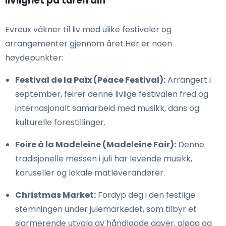
livlighet på turen din
Evreux våkner til liv med ulike festivaler og
arrangementer gjennom året.Her er noen
høydepunkter:
Festival de la Paix (Peace Festival):
Arrangert i
september, feirer denne livlige festivalen fred og
internasjonalt samarbeid med musikk, dans og
kulturelle forestillinger.
Foire à la Madeleine (Madeleine Fair):
Denne
tradisjonelle messen i juli har levende musikk,
karuseller og lokale matleverandører.
Christmas Market:
Fordyp deg i den festlige
stemningen under julemarkedet, som tilbyr et
sjarmerende utvalg av håndlagde gaver, gløgg og