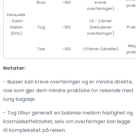
Buss
~100
kreve
prakti
overføringer)
Deauville
- Saint-
1.5 - 2 timer
Gatien
Tog
~100
(inkluderer
Prakti
(DOL)
overføringer)
Mege
Taxi
~100
1.5 timer (direkte)
prakti
Notater:
- Busser kan kreve overføringer og er mindre direkte,
noe som gjør dem mindre praktiske for reisende med
tung bagasje.
- Tog tilbyr generelt en balanse mellom hastighet og
kostnadseffektivitet, selv om overføringer kan legge
til kompleksitet på reisen.