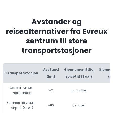
Avstander og
reisealternativer fra Evreux
sentrum til store
transportstasjoner
Avstand
Gjennomsnittlig
Gjennom
Transportstasjon
(km)
reisetid (Taxi)
(T
Gare d'Evreux-
~2
5 minutter
Normandie
Charles de Gaulle
~110
1,5 timer
Airport (CDG)