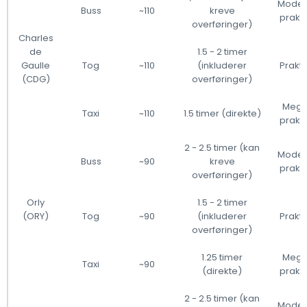
Moder
Buss
~110
kreve
prakti
overføringer)
Charles
de
1.5 - 2 timer
Gaulle
Tog
~110
(inkluderer
Prakti
(CDG)
overføringer)
Mege
Taxi
~110
1.5 timer (direkte)
prakti
2 - 2.5 timer (kan
Moder
Buss
~90
kreve
prakti
overføringer)
Orly
1.5 - 2 timer
(ORY)
Tog
~90
(inkluderer
Prakti
overføringer)
1.25 timer
Mege
Taxi
~90
(direkte)
prakti
2 - 2.5 timer (kan
Moder