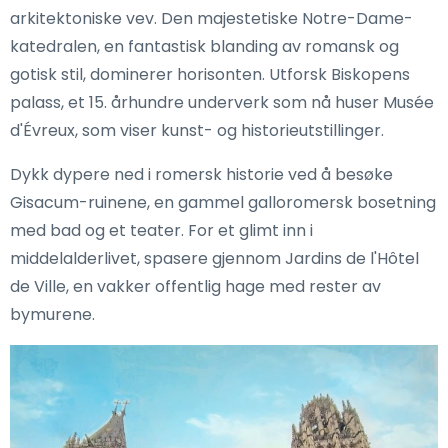
arkitektoniske vev. Den majestetiske Notre-Dame-
katedralen, en fantastisk blanding av romansk og
gotisk stil, dominerer horisonten. Utforsk Biskopens
palass, et 15. århundre underverk som nå huser Musée
d'Évreux, som viser kunst- og historieutstillinger.
Dykk dypere ned i romersk historie ved å besøke
Gisacum-ruinene, en gammel galloromersk bosetning
med bad og et teater. For et glimt inn i
middelalderlivet, spasere gjennom Jardins de l'Hôtel
de Ville, en vakker offentlig hage med rester av
bymurene.