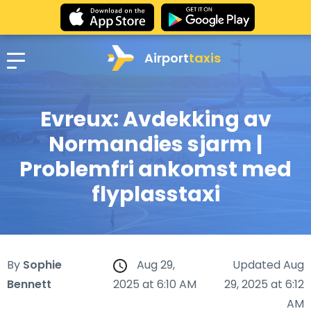
Airport
taxis
Evreux: Avdekking av
Normandies sjarm |
Problemfri ankomst med
flyplasstaxi
By
Sophie
Aug 29,
Updated Aug
Bennett
2025 at 6:10 AM
29, 2025 at 6:12
AM