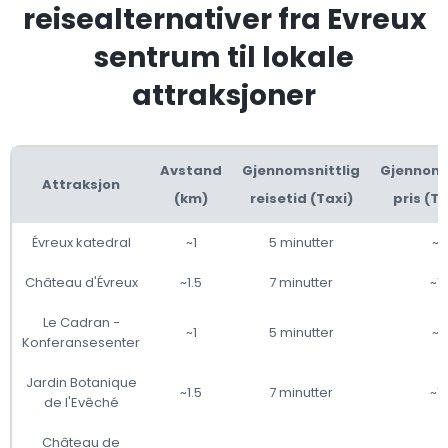
reisealternativer fra Evreux
sentrum til lokale
attraksjoner
Avstand
Gjennomsnittlig
Gjennoms
Attraksjon
(km)
reisetid (Taxi)
pris (Ta
Évreux katedral
~1
5 minutter
~8
Château d'Évreux
~1.5
7 minutter
~1
Le Cadran -
~1
5 minutter
~8
Konferansesenter
Jardin Botanique
~1.5
7 minutter
~1
de l'Evêché
Château de