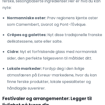
ferske, sesongbaserte ingredienser.Her er hva du kan
nyte:
Normanniske oster:
Prøv regionens kjente oster
som Camembert, Livarot og Pont-l'Évêque.
Crêpes og galettes:
Nyt disse tradisjonelle franske
delikatessene, søte eller salte.
Cidre:
Nyt et forfriskende glass med normannisk
sider, den perfekte følgesvenn til måltidet ditt.
Lokale markeder:
Fordyp deg i den livlige
atmosfæren på Evreux-markedene, hvor du kan
finne ferske produkter, lokale spesialiteter og
håndlagde suvenirer.
Festivaler og arrangementer: Legger til