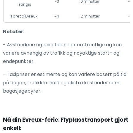
~3
10 minutter
~1
Trangis
Forêt d'Évreux
~4
12 minutter
~1
Notater:
- Avstandene og reisetidene er omtrentlige og kan
variere avhengig av trafikk og nøyaktige start- og
endepunkter.
- Taxipriser er estimerte og kan variere basert på tid
på dagen, trafikkforhold og ekstra kostnader som
bagasjegebyrer.
Nå din Evreux-ferie: Flyplasstransport gjort
enkelt