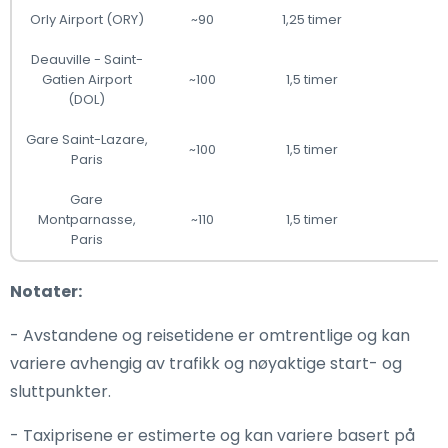
Orly Airport (ORY)
~90
1,25 timer
Deauville - Saint-
Gatien Airport
~100
1,5 timer
(DOL)
Gare Saint-Lazare,
~100
1,5 timer
Paris
Gare
Montparnasse,
~110
1,5 timer
Paris
Notater:
- Avstandene og reisetidene er omtrentlige og kan
variere avhengig av trafikk og nøyaktige start- og
sluttpunkter.
- Taxiprisene er estimerte og kan variere basert på