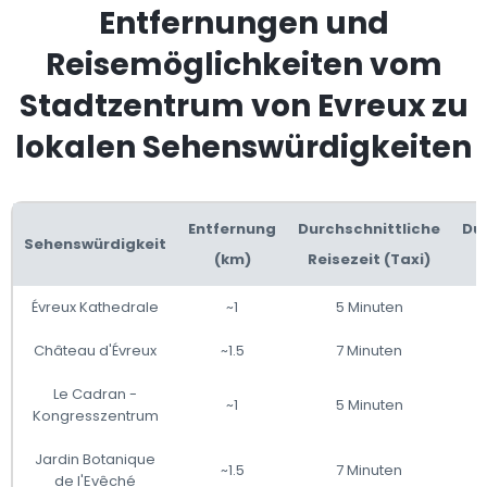
Entfernungen und
Reisemöglichkeiten vom
Stadtzentrum von Evreux zu
lokalen Sehenswürdigkeiten
Entfernung
Durchschnittliche
Du
Sehenswürdigkeit
(km)
Reisezeit (Taxi)
Évreux Kathedrale
~1
5 Minuten
Château d'Évreux
~1.5
7 Minuten
Le Cadran -
~1
5 Minuten
Kongresszentrum
Jardin Botanique
~1.5
7 Minuten
de l'Evêché