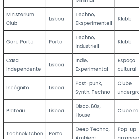
Minimal
Ministerium
Techno,
Lisboa
Klubb
Club
Eksperimentell
Techno,
Gare Porto
Porto
Klubb
Industriell
Casa
Indie,
Espaço
Lisboa
Independente
Experimental
cultural
Post-punk,
Clube
Incógnito
Lisboa
Synth, Techno
undergr
Disco, 80s,
Plateau
Lisboa
Clube re
House
Deep Techno,
Pop-up
Technokitchen
Porto
Ambient
arrange