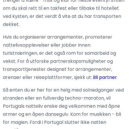
trenger å være - frisk og klar for neste eventyr.Enten
om du skal rett til en takfest eller tilbake til hotellet
ved kysten, er det verdt å vite at du har transporten
dekket.
Hvis du organiserer arrangementer, promoterer
nattelivsopplevelser eller jobber innen
turistnæringen, er det også rom for samarbeid og
vekst. For å utforske partnerskapsmuligheter og
transporttjenester designet for arrangementer,
arenaer eller reiseplattformer, sjekk ut:
Bli partner
.
Så enten du er her for en helg med solnedganger ved
stranden eller en fullverdig techno-maraton, vil
Portugals natteliv ønske deg velkommen med åpne
armer og en åpen dansegulv. Kom for musikken - bli
for magien. Fordi i Portugal slutter ikke natten