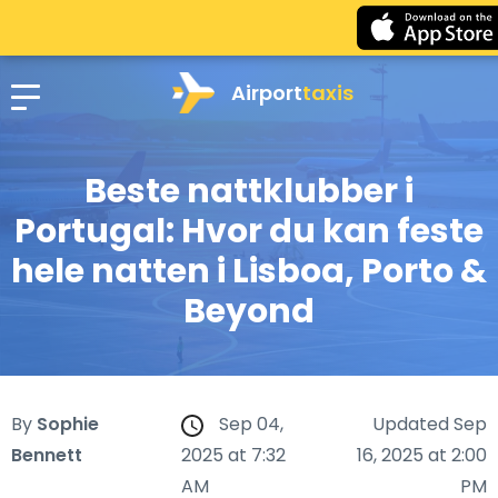
Airport
taxis
Beste nattklubber i
Portugal: Hvor du kan feste
hele natten i Lisboa, Porto &
Beyond
By
Sophie
Sep 04,
Updated Sep
Bennett
2025 at 7:32
16, 2025 at 2:00
AM
PM