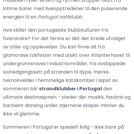
musikken fyller luften, og rytmen stopper aldri, fra
intime barer med liveopptredener til den pulserende
energien til en
Portugal nattklubb
.
Hva skiller den portugisiske klubbkulturen fra
hverandre? For det første er det det brede utvalget
av stiler og opplevelser. Du kan finne alt fra
glamorøse takfester med utsikt over Atlanterhavet til
undergrunnsraves i industriområder, fra avslappede
solnedgangssett på stranden til dype, mørke
teknokvelder i hemmelige katakomber.I løpet av
sommeren blir
strandklubber i Portugal
den
ultimate destinasjonen - steder der musikk, havbris og
barbeint dansing under stjernene skaper minner du
ikke vil glemme.
Sommeren i Portugal er spesielt livlig - ikke bare på