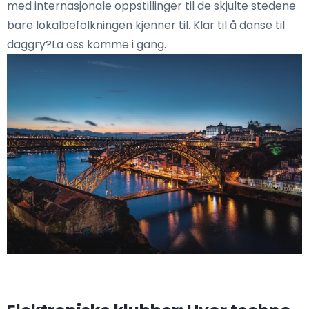
med internasjonale oppstillinger til de skjulte stedene
bare lokalbefolkningen kjenner til. Klar til å danse til
daggry?La oss komme i gang.