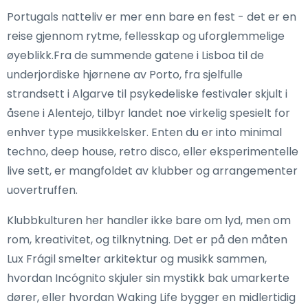
Portugals natteliv er mer enn bare en fest - det er en
reise gjennom rytme, fellesskap og uforglemmelige
øyeblikk.Fra de summende gatene i Lisboa til de
underjordiske hjørnene av Porto, fra sjelfulle
strandsett i Algarve til psykedeliske festivaler skjult i
åsene i Alentejo, tilbyr landet noe virkelig spesielt for
enhver type musikkelsker. Enten du er into minimal
techno, deep house, retro disco, eller eksperimentelle
live sett, er mangfoldet av klubber og arrangementer
uovertruffen.
Klubbkulturen her handler ikke bare om lyd, men om
rom, kreativitet, og tilknytning. Det er på den måten
Lux Frágil smelter arkitektur og musikk sammen,
hvordan Incógnito skjuler sin mystikk bak umarkerte
dører, eller hvordan Waking Life bygger en midlertidig