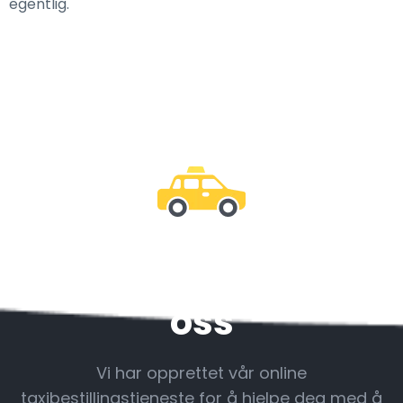
egentlig.
Vær sammen med
oss
Vi har opprettet vår online
taxibestillingstjeneste for å hjelpe deg med å