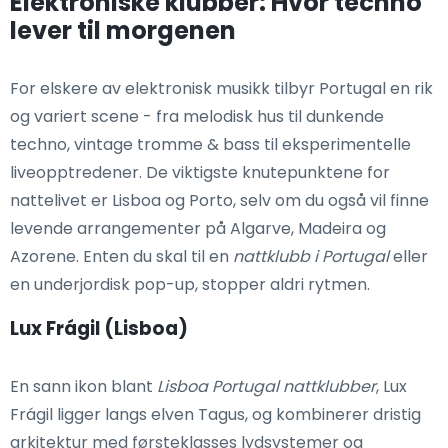
Elektroniske klubber: Hvor techno
lever til morgenen
For elskere av elektronisk musikk tilbyr Portugal en rik
og variert scene - fra melodisk hus til dunkende
techno, vintage tromme & bass til eksperimentelle
liveopptredener. De viktigste knutepunktene for
nattelivet er Lisboa og Porto, selv om du også vil finne
levende arrangementer på Algarve, Madeira og
Azorene. Enten du skal til en
nattklubb i Portugal
eller
en underjordisk pop-up, stopper aldri rytmen.
Lux Frágil (Lisboa)
En sann ikon blant
Lisboa Portugal nattklubber
, Lux
Frágil ligger langs elven Tagus, og kombinerer dristig
arkitektur med førsteklasses lydsystemer og