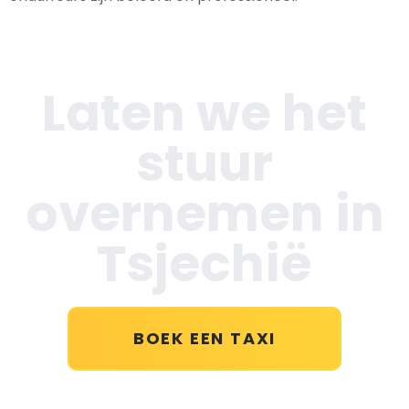
Laten we het
stuur
overnemen in
Tsjechië
BOEK EEN TAXI