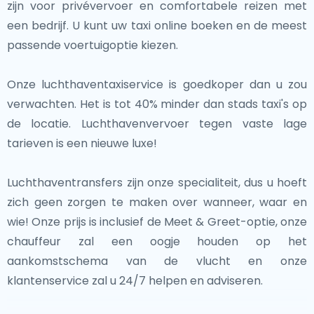
zijn voor privévervoer en comfortabele reizen met
Deze nabijgelegen steden, allemaal op korte afstand
De Tsjechische Republiek biedt een heerlijke mix van
een bedrijf. U kunt uw taxi online boeken en de meest
van Tsjechië, bieden uitstekende mogelijkheden om de
historische bezienswaardigheden, natuurlijke
passende voertuigoptie kiezen.
rijke culturele en historische tapijten van Centraal-
schoonheid en levendige cultuur. Of je nu geniet van
Europa te verkennen. Of je nu de musea van Wenen
een traditionele Tsjechische maaltijd, oude kastelen
Onze luchthaventaxiservice is goedkoper dan u zou
bezoekt of de kastelen van Dresden, deze
verkent of door charmante stadjes wandelt, dit land
verwachten. Het is tot 40% minder dan stads taxi's op
bestemmingen bieden diverse en verrijkende
belooft een onvergetelijke ervaring.
de locatie. Luchthavenvervoer tegen vaste lage
ervaringen op slechts een korte trip van Praag.
tarieven is een nieuwe luxe!
Luchthaventransfers zijn onze specialiteit, dus u hoeft
zich geen zorgen te maken over wanneer, waar en
wie! Onze prijs is inclusief de Meet & Greet-optie, onze
chauffeur zal een oogje houden op het
aankomstschema van de vlucht en onze
klantenservice zal u 24/7 helpen en adviseren.