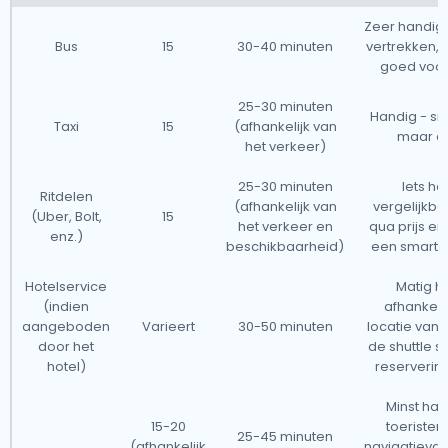
termijn. We raden echter aan om uw
Zeer handig 
luchthaventransfer online te boeken via onze website
Bus
15
30-40 minuten
vertrekken, 
voor een stressvrije reis. Tsjechië heeft een
goed voo
betrouwbaar en gevestigd taxiservicenetwerk en we
25-30 minuten
Handig - sne
willen enkele veelvoorkomende vragen met
Taxi
15
(afhankelijk van
maar d
betrekking tot luchthaventransfers beantwoorden.
het verkeer)
Onze taxi's opereren vanaf alle belangrijke
25-30 minuten
Iets ha
Ritdelen
internationale luchthavens in Tsjechië, waardoor ze
(afhankelijk van
vergelijkba
(Uber, Bolt,
15
het verkeer en
qua prijs en 
toegankelijk zijn vanuit bijna 2.000 steden in het hele
enz.)
beschikbaarheid)
een smart
land.Hieronder staat een lijst van de luchthavens waar
onze taxi's 24/7 beschikbaar zijn.
Hotelservice
Matig h
(indien
afhankeli
aangeboden
Varieert
30-50 minuten
locatie van 
door het
de shuttle 
hotel)
reserverin
Minst han
15-20
toeristen 
25-45 minuten
(afhankelijk
navigatieva