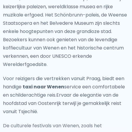
Iconische Bezienswaardigheden
keizerlijke paleizen, wereldklasse musea en rijke
muzikale erfgoed. Het Schönbrunn-paleis, de Weense
Van de drukke straten van Praag tot de rustige
Staatsopera en het Belvedere Museum zijn slechts
landschappen van Zuid-Bohemen, Tsjechië zit vol met
enkele hoogtepunten van deze grandioze stad.
iconische bezienswaardigheden. In Praag kunnen
Bezoekers kunnen ook genieten van de levendige
bezoekers langs de rivier de Vltava wandelen, de
koffiecultuur van Wenen en het historische centrum
historische Oude Stad verkennen en genieten van de
verkennen, een door UNESCO erkende
prachtige architectuur van het Nationaal Museum en
Werelderfgoedsite.
het Dansende Huis. Voor degenen die op zoek zijn naar
natuurlijke schoonheid, bieden het Nationaal Park
Voor reizigers die vertrekken vanuit Praag, biedt een
Boheems Zwitserland en de Moravische Karst
handige
taxi naar Wenen
service een comfortabele
adembenemende uitzichten en mogelijkheden voor
en schilderachtige reis.Ervaar de elegantie van de
wandelen en buitenactiviteiten.
hoofdstad van Oostenrijk terwijl je gemakkelijk reist
vanuit Tsjechië.
Van de Gebaande Paden Af
De culturele festivals van Wenen, zoals het
Voor reizigers die de drukte willen ontvluchten, biedt