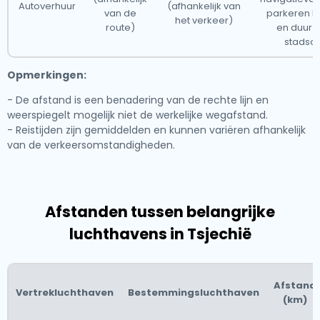
Autoverhuur
(afhankelijk van
van de
parkeren ka
het verkeer)
route)
en duur zi
stadsc
Opmerkingen:
- De afstand is een benadering van de rechte lijn en
weerspiegelt mogelijk niet de werkelijke wegafstand.
- Reistijden zijn gemiddelden en kunnen variëren afhankelijk
van de verkeersomstandigheden.
Afstanden tussen belangrijke
luchthavens in Tsjechië
Afstand
Vertrekluchthaven
Bestemmingsluchthaven
(km)