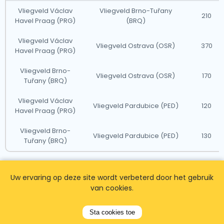
Vliegveld Václav
Vliegveld Brno-Tuřany
210
Havel Praag (PRG)
(BRQ)
Vliegveld Václav
Vliegveld Ostrava (OSR)
370
Havel Praag (PRG)
Vliegveld Brno-
Vliegveld Ostrava (OSR)
170
Tuřany (BRQ)
Vliegveld Václav
Vliegveld Pardubice (PED)
120
Havel Praag (PRG)
Vliegveld Brno-
Vliegveld Pardubice (PED)
130
Tuřany (BRQ)
Notities:
Uw ervaring op deze site wordt verbeterd door het gebruik
- Afstanden zijn bij benadering rechte lijn afstanden en
van cookies.
kunnen de werkelijke wegafstand niet weerspiegelen.
- Reistijden zijn gemiddelden en kunnen variëren afhankelijk
van verkeersomstandigheden. - Taxitarieven zijn
Sta cookies toe
schattingen op basis van gemiddelde tarieven per kilometer