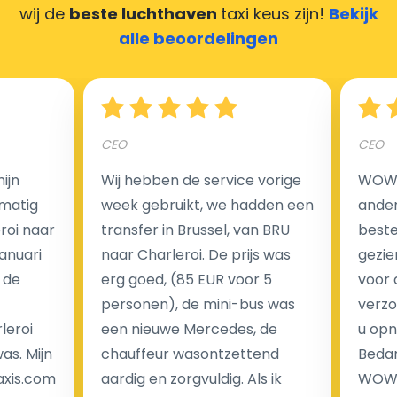
wij de
beste luchthaven
taxi keus zijn!
Bekijk
alle beoordelingen
CEO
CEO
ijn
Wij hebben de service vorige
WOW I
matig
week gebruikt, we hadden een
ander
eroi naar
transfer in Brussel, van BRU
beste 
Januari
naar Charleroi. De prijs was
gezie
 de
erg goed, (85 EUR voor 5
voor 
personen), de mini-bus was
verzo
leroi
een nieuwe Mercedes, de
u opn
as. Mijn
chauffeur wasontzettend
Bedan
axis.com
aardig en zorgvuldig. Als ik
WOW-