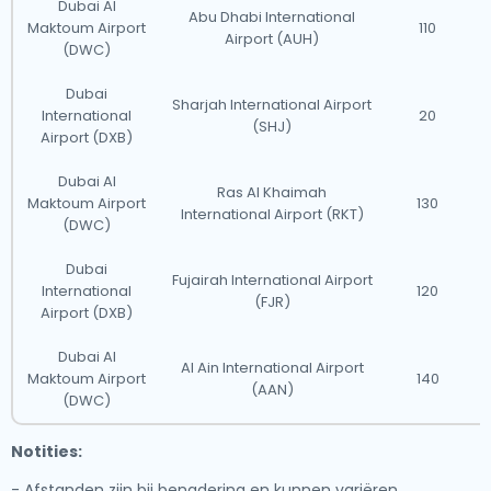
Dubai Al
Abu Dhabi International
Maktoum Airport
110
Airport (AUH)
(DWC)
Dubai
Sharjah International Airport
International
20
(SHJ)
Airport (DXB)
Dubai Al
Ras Al Khaimah
Maktoum Airport
130
International Airport (RKT)
(DWC)
Dubai
Fujairah International Airport
International
120
(FJR)
Airport (DXB)
Dubai Al
Al Ain International Airport
Maktoum Airport
140
(AAN)
(DWC)
Notities:
- Afstanden zijn bij benadering en kunnen variëren