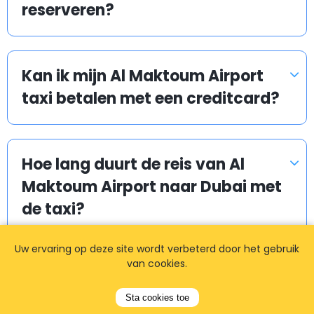
reserveren?
Kan ik mijn Al Maktoum Airport
taxi betalen met een creditcard?
Hoe lang duurt de reis van Al
Maktoum Airport naar Dubai met
de taxi?
Uw ervaring op deze site wordt verbeterd door het gebruik
van cookies.
Is het veilig om een taxi te nemen
vanaf Al Maktoum Airport?
Sta cookies toe