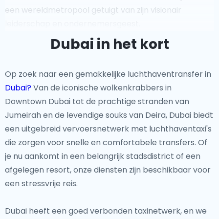
een wereldmetropool getuigt van zijn visionair
leiderschap en ondernemersgeest.
Dubai in het kort
Iconische Bezienswaardigheden
Van de indrukwekkende Burj Khalifa tot de prachtige
Op zoek naar een gemakkelijke luchthaventransfer in
Palm Jumeirah, Dubai herbergt enkele van 's werelds
Dubai?
Van de iconische wolkenkrabbers in
opmerkelijkste bezienswaardigheden. De Dubai
Downtown Dubai tot de prachtige stranden van
Fontein, de levendige Dubai Marina en de uitgestrekte
Jumeirah en de levendige souks van Deira, Dubai biedt
woestijnduinen bieden een mix van stedelijke
een uitgebreid vervoersnetwerk met luchthaventaxi's
opwinding en natuurlijke schoonheid. Bezoekers
die zorgen voor snelle en comfortabele transfers. Of
kunnen de winkelervaring van wereldklasse
je nu aankomt in een belangrijk stadsdistrict of een
verkennen in The Dubai Mall of een avontuur beginnen
afgelegen resort, onze diensten zijn beschikbaar voor
door de gouden zandduinen van de Arabische
een stressvrije reis.
Woestijn.
Dubai heeft een goed verbonden taxinetwerk, en we
Buiten de Gebaande Paden