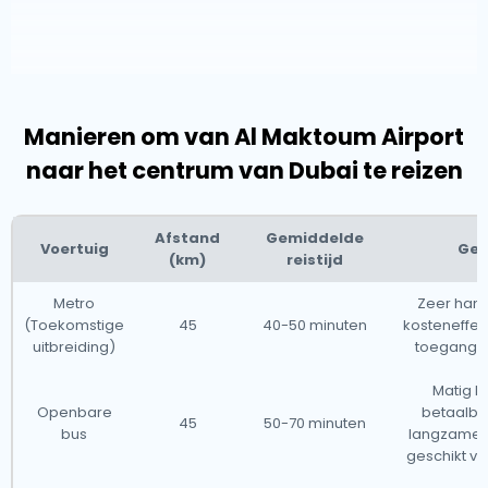
onvergetelijke reiservaring.
Met zijn ongelooflijke mix van erfgoed, innovatie en
luxe biedt Dubai voor elk wat wils. Van de dynamische
energie van zijn stadsgezicht tot de rustige
Manieren om van Al Maktoum Airport
woestijnhorizonten, garandeert deze buitengewone
naar het centrum van Dubai te reizen
bestemming een onvergetelijk avontuur.
Afstand
Gemiddelde
Voertuig
Ge
(km)
reistijd
Metro
Zeer hand
(Toekomstige
45
40-50 minuten
kosteneffect
uitbreiding)
toegang t
Matig h
Openbare
betaalba
45
50-70 minuten
bus
langzamer
geschikt v