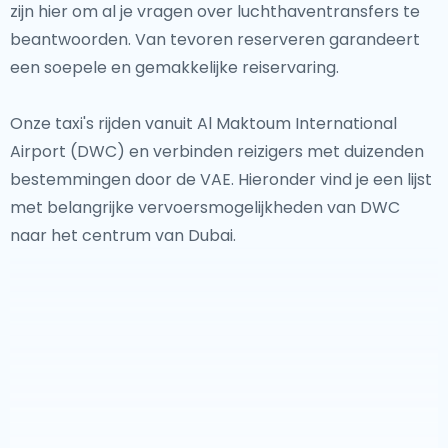
zijn hier om al je vragen over luchthaventransfers te
beantwoorden. Van tevoren reserveren garandeert
Voor degenen die unieke ervaringen zoeken, bieden
een soepele en gemakkelijke reiservaring.
de verborgen pareltjes van Dubai een buitengewone
ontsnapping. De serene Hatta Mountains, de
Onze taxi's rijden vanuit Al Maktoum International
levendige kunstscene in Alserkal Avenue en de rustige
Airport (DWC) en verbinden reizigers met duizenden
stranden van Jumeirah bieden een verfrissend
bestemmingen door de VAE. Hieronder vind je een lijst
contrast met de snelle levensstijl van de stad.Het
met belangrijke vervoersmogelijkheden van DWC
verkennen van de traditionele dhow cruises langs
naar het centrum van Dubai.
Dubai Creek of de historische parelduikcultuur voegt
diepte toe aan elk bezoek.
Voor reizigers die aankomen op
Dubai Al Maktoum
Airport
, is een betrouwbare luchthaventransfer een
handige manier om uw reis te beginnen. Of u nu naar
een luxe hotel, een iconische attractie of een
woestijnresort gaat, Dubai zorgt voor een naadloze en