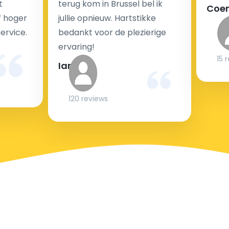
t
terug kom in Brussel bel ik
Coe
f hoger
jullie opnieuw. Hartstikke
service.
bedankt voor de plezierige
ervaring!
15 
Ian
120 reviews