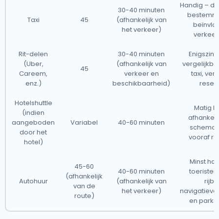
Handig – di
30-40 minuten
bestemmi
Taxi
45
(afhankelijk van
beïnvlo
het verkeer)
verkeer
Rit-delen
30-40 minuten
Enigszins
(Uber,
(afhankelijk van
vergelijkb
45
Careem,
verkeer en
taxi, ver
enz.)
beschikbaarheid)
reser
Hotelshuttle
Matig h
(indien
afhankeli
aangeboden
Variabel
40-60 minuten
schema, 
door het
vooraf r
hotel)
Minst ha
45-60
40-60 minuten
toeristen
(afhankelijk
Autohuur
(afhankelijk van
rijbe
van de
het verkeer)
navigatiev
route)
en parke