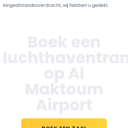
langeafstandsoverdracht, wij hebben u gedekt.
Boek een
luchthaventran
op Al
Maktoum
Airport