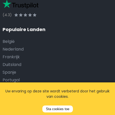
(4.3)
Populaire Landen
België
Nederland
Frankrijk
Duitsland
Spanje
Portugal
Italië
Uw ervaring op deze site wordt verbeterd door het gebruik
Griekenland
van cookies.
Ierland
Sta cookies toe
UK