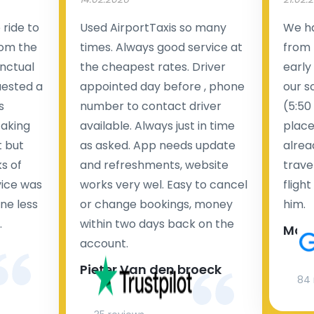
ride to
Used AirportTaxis so many
We ha
rom the
times. Always good service at
from 
nctual
the cheapest rates. Driver
early
uested a
appointed day before , phone
our s
s
number to contact driver
(5:50
taking
available. Always just in time
place
t but
as asked. App needs update
alrea
s of
and refreshments, website
travel
rvice was
works very wel. Easy to cancel
fligh
ne less
or change bookings, money
him.
.
within two days back on the
Man
account.
Pieter Van den broeck
84 