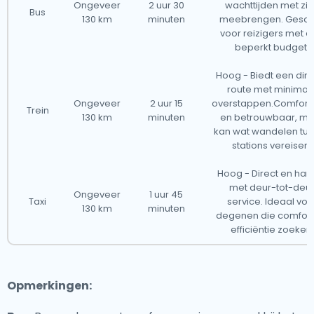
Ongeveer
2 uur 30
wachttijden met zi
Bus
130 km
minuten
meebrengen. Geschi
voor reizigers met 
beperkt budget.
Hoog - Biedt een dir
route met minimal
Ongeveer
2 uur 15
overstappen.Comfort
Trein
130 km
minuten
en betrouwbaar, ma
kan wat wandelen tu
stations vereisen.
Hoog - Direct en han
met deur-tot-deu
Ongeveer
1 uur 45
Taxi
service. Ideaal voo
130 km
minuten
degenen die comfort
efficiëntie zoeken.
Opmerkingen: