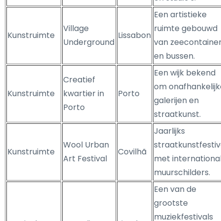
Een artistieke
Village
ruimte gebouwd
Kunstruimte
Lissabon
Underground
van zeecontaine
en bussen.
Een wijk bekend
Creatief
om onafhankelijk
Kunstruimte
kwartier in
Porto
galerijen en
Porto
straatkunst.
Jaarlijks
Wool Urban
straatkunstfestiv
Kunstruimte
Covilhã
Art Festival
met internationa
muurschilders.
Een van de
grootste
muziekfestivals