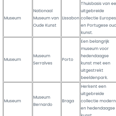
Thuisbasis van e
Nationaal
uitgebreide
Museum
Museum van
Lissabon
collectie Europe
Oude Kunst
en Portugese ou
kunst.
Een belangrijk
museum voor
Museum
hedendaagse
Museum
Porto
Serralves
kunst met een
uitgestrekt
beeldenpark.
Herkent een
uitgebreide
Museum
Museum
Braga
collectie moder
Bernardo
en hedendaagse
kunst.