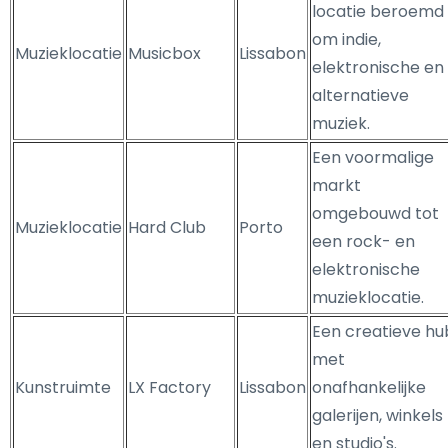
locatie beroemd
om indie,
Muzieklocatie
Musicbox
Lissabon
elektronische en
alternatieve
muziek.
Een voormalige
markt
omgebouwd tot
Muzieklocatie
Hard Club
Porto
een rock- en
elektronische
muzieklocatie.
Een creatieve hu
met
Kunstruimte
LX Factory
Lissabon
onafhankelijke
galerijen, winkels
en studio's.