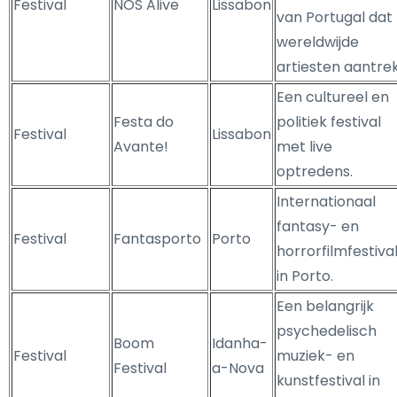
Festival
NOS Alive
Lissabon
van Portugal dat
wereldwijde
artiesten aantrek
Een cultureel en
Festa do
politiek festival
Festival
Lissabon
Avante!
met live
optredens.
Internationaal
fantasy- en
Festival
Fantasporto
Porto
horrorfilmfestiva
in Porto.
Een belangrijk
psychedelisch
Boom
Idanha-
Festival
muziek- en
Festival
a-Nova
kunstfestival in