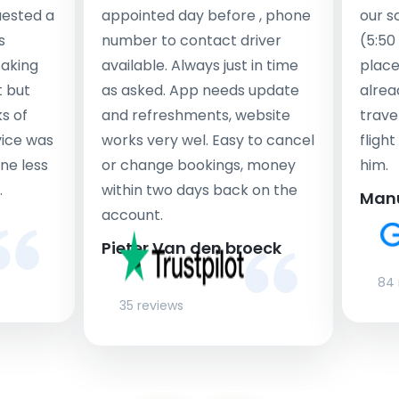
uested a
appointed day before , phone
our s
s
number to contact driver
(5:50
taking
available. Always just in time
place
t but
as asked. App needs update
alrea
s of
and refreshments, website
travel
rvice was
works very wel. Easy to cancel
fligh
ne less
or change bookings, money
him.
.
within two days back on the
Man
account.
Pieter Van den broeck
84 
35 reviews