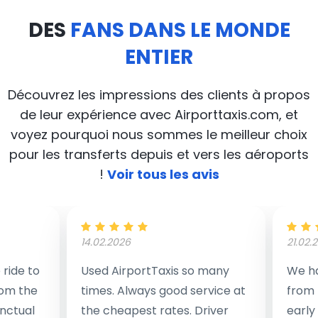
DES
FANS DANS LE MONDE
ENTIER
Découvrez les impressions des clients à propos
de leur expérience avec Airporttaxis.com, et
voyez pourquoi nous sommes le meilleur choix
pour les transferts depuis et vers les aéroports
!
Voir tous les avis
14.02.2026
21.02.
ride to
Used AirportTaxis so many
We ha
rom the
times. Always good service at
from 
nctual
the cheapest rates. Driver
early