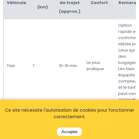
Véhicule
de trajet
Confort
Remarqu
(km)
(approx.)
Option
rapide et
confortabl
idéale po
ceux qui o
des
Le plus
bagages.
Taxi
7
10-15 min
pratique
Les taxis s
équipés 
compteur
et le tarif
peut varie
en fonctio
du trafic.
Ce site nécessite l'autorisation de cookies pour fonctionner
correctement.
Les bus
publics
offrent un
Accepter
alternativ