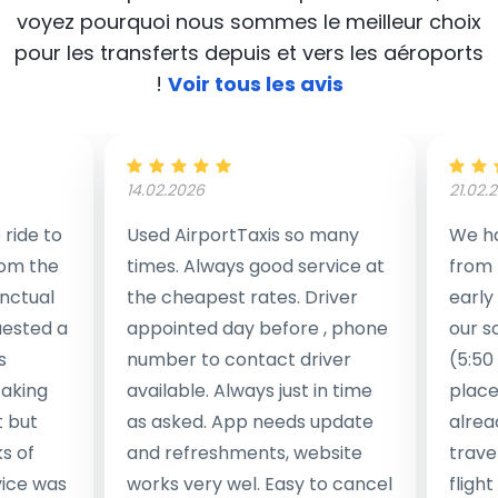
voyez pourquoi nous sommes le meilleur choix
pour les transferts depuis et vers les aéroports
!
Voir tous les avis
14.02.2026
21.02.
ride to
Used AirportTaxis so many
We ha
rom the
times. Always good service at
from 
nctual
the cheapest rates. Driver
early
uested a
appointed day before , phone
our s
s
number to contact driver
(5:50
taking
available. Always just in time
place
t but
as asked. App needs update
alrea
s of
and refreshments, website
travel
rvice was
works very wel. Easy to cancel
fligh