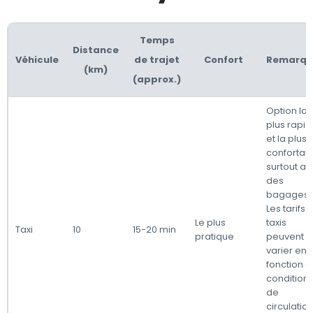
Temps
Distance
Véhicule
de trajet
Confort
Remarqu
(km)
(approx.)
Option la
plus rapi
et la plus
confortabl
surtout a
des
bagages.
Les tarifs 
Le plus
taxis
Taxi
10
15-20 min
pratique
peuvent
varier en
fonction 
condition
de
circulation