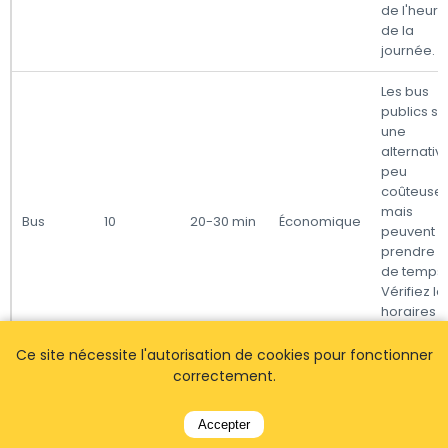
de l'heure
de la
journée.
Les bus
publics so
une
alternativ
peu
coûteuse
mais
Bus
10
20-30 min
Économique
peuvent
prendre p
de temps.
Vérifiez le
horaires 
bus à
l'avance.
Ce site nécessite l'autorisation de cookies pour fonctionner
correctement.
Une optio
plus rapid
Accepter
mais moi