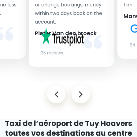
ne less
or change bookings, money
him.
.
within two days back on the
Man
account.
Pieter Van den broeck
84 
35 reviews
Taxi de l’aéroport de Tuy Hoa
vers
toutes vos destinations au centre