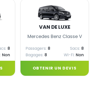
VAN DE LUXE
Mercedes Benz Classe V
Merc
acs:
8
Passagers:
8
Sacs:
8
Passag
:
Non
Bagages:
8
Wi-Fi:
Non
Bagag
IS
OBTENIR UN DEVIS
OB