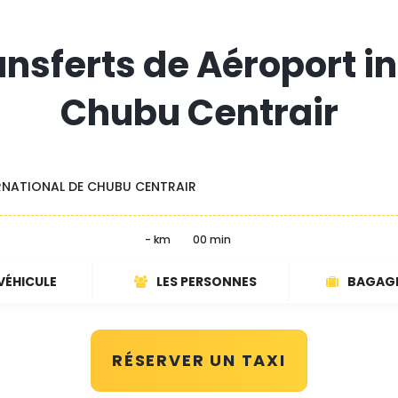
ansferts de Aéroport i
Chubu Centrair
RNATIONAL DE CHUBU CENTRAIR
- km
00 min
VÉHICULE
LES PERSONNES
BAGAG
RÉSERVER UN TAXI