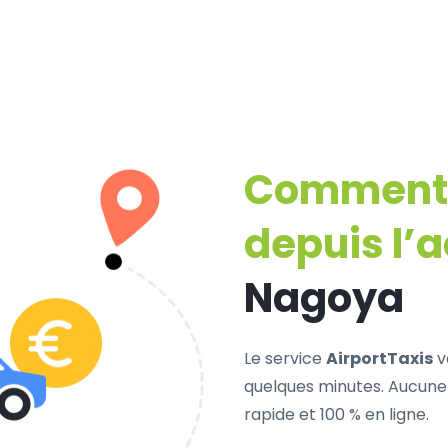
Comment r
depuis l’
Nagoya
Le service
AirportTaxis
v
quelques minutes. Aucune 
rapide et 100 % en ligne.