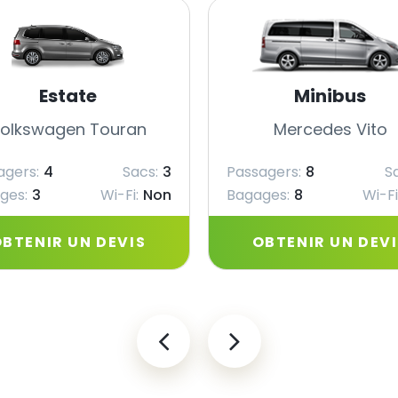
Estate
Minibus
olkswagen Touran
Mercedes Vito
agers:
4
Sacs:
3
Passagers:
8
S
ges:
3
Wi-Fi:
Non
Bagages:
8
Wi-Fi
BTENIR UN DEVIS
OBTENIR UN DEV