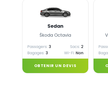
Sedan
Škoda Octavia
V
Passagers:
3
Sacs:
2
Pass
Bagages:
3
Wi-Fi:
Non
Baga
OBTENIR UN DEVIS
O