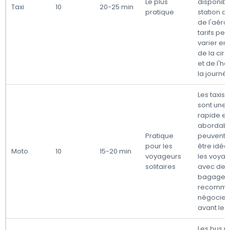
Le plus
disponibl
Taxi
10
20-25 min
pratique
station de
de l'aérop
tarifs pe
varier en
de la circ
et de l'h
la journée
Les taxis
sont une 
rapide et
abordabl
Pratique
peuvent 
pour les
être idéa
Moto
10
15-20 min
voyageurs
les voya
solitaires
avec de 
bagages. 
recomma
négocier 
avant le 
Les bus p