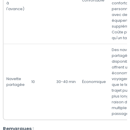
confortable
à
confortab
l'avance)
personna
avec des
équipem
suppléme
Coûte plu
qu'un taxi
Des nave
partagée
disponibl
offrent u
économi
Navette
voyager, 
10
30-40 min
Économique
partagée
que le t
trajet pui
plus long
raison de
multiples
passager
Remarques :