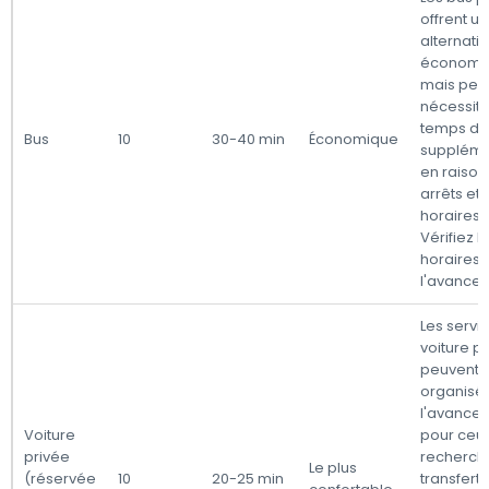
offrent u
alternati
économi
mais peu
nécessite
temps de 
Bus
10
30-40 min
Économique
suppléme
en raison
arrêts et
horaires l
Vérifiez l
horaires 
l'avance.
Les servi
voiture p
peuvent ê
organisé
l'avance.
Voiture
pour ceux
privée
recherch
Le plus
(réservée
10
20-25 min
transfert 