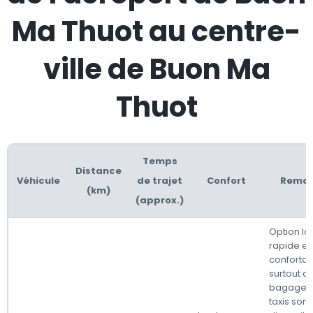
Ma Thuot au centre-
ville de Buon Ma
Thuot
Temps
Distance
Véhicule
de trajet
Confort
Remar
(km)
(approx.)
Option la
rapide et 
confortab
surtout a
bagages.
taxis sont