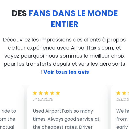
DES
FANS DANS LE MONDE
ENTIER
Découvrez les impressions des clients à propos
de leur expérience avec Airporttaxis.com, et
voyez pourquoi nous sommes le meilleur choix
pour les transferts depuis et vers les aéroports
!
Voir tous les avis
14.02.2026
21.02.
ride to
Used AirportTaxis so many
We ha
rom the
times. Always good service at
from 
nctual
the cheapest rates. Driver
early