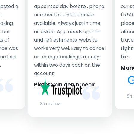
uested a
appointed day before , phone
our s
s
number to contact driver
(5:50
taking
available. Always just in time
place
t but
as asked. App needs update
alrea
s of
and refreshments, website
travel
rvice was
works very wel. Easy to cancel
fligh
ne less
or change bookings, money
him.
.
within two days back on the
Man
account.
Pieter Van den broeck
84 
35 reviews