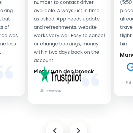
s
number to contact driver
(5:50
taking
available. Always just in time
place
t but
as asked. App needs update
alrea
s of
and refreshments, website
travel
rvice was
works very wel. Easy to cancel
fligh
ne less
or change bookings, money
him.
.
within two days back on the
Man
account.
Pieter Van den broeck
84 
35 reviews