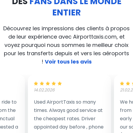
DES
FANS DANS LE MONDE
ENTIER
Découvrez les impressions des clients à propos
de leur expérience avec Airporttaxis.com, et
voyez pourquoi nous sommes le meilleur choix
pour les transferts depuis et vers les aéroports
!
Voir tous les avis
14.02.2026
21.02.
ride to
Used AirportTaxis so many
We ha
rom the
times. Always good service at
from 
nctual
the cheapest rates. Driver
early
uested a
appointed day before , phone
our s