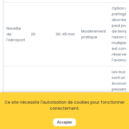
Option d
partagée
abordab
peut pre
Navette
Modérément
de temp
de
20
30-45 min
pratique
raison d
l'aéroport
multiples 
est conse
réserver
l'avance.
Les bus p
sont un c
économi
peuvent
nécessite
Bus
20
40-50 min
Économique
temps en
Ce site nécessite l'autorisation de cookies pour fonctionner
des arrêt
correctement.
corresp
Les horai
Accepter
varient.