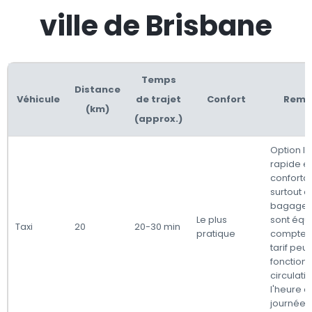
ville de Brisbane
Temps
Distance
Véhicule
de trajet
Confort
Rema
(km)
(approx.)
Option la
rapide et
confortab
surtout 
bagages. 
Le plus
sont équ
Taxi
20
20-30 min
pratique
compteurs
tarif peut
fonction 
circulati
l'heure d
journée.