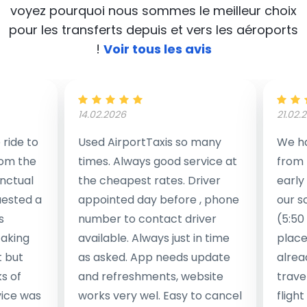
voyez pourquoi nous sommes le meilleur choix
pour les transferts depuis et vers les aéroports
!
Voir tous les avis
14.02.2026
21.02.
ride to
Used AirportTaxis so many
We ha
rom the
times. Always good service at
from 
nctual
the cheapest rates. Driver
early
uested a
appointed day before , phone
our s
s
number to contact driver
(5:50
taking
available. Always just in time
place
t but
as asked. App needs update
alrea
s of
and refreshments, website
travel
rvice was
works very wel. Easy to cancel
fligh