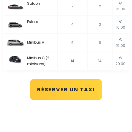
€
Saloon
2
2
16.00
€
Estate
4
3
16.00
€
Minibus A
6
6
15.00
Minibus C (2
€
14
14
minivans)
29.00
RÉSERVER UN TAXI