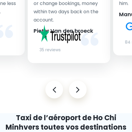
ne less
or change bookings, money
him.
.
within two days back on the
Man
account.
Pieter Van den broeck
84 
35 reviews
Taxi de l’aéroport de Ho Chi
Minh
vers toutes vos destinations