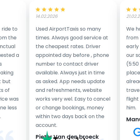
14.02.2026
21.02.
ride to
Used AirportTaxis so many
We ha
rom the
times. Always good service at
from 
nctual
the cheapest rates. Driver
early
uested a
appointed day before , phone
our s
s
number to contact driver
(5:50
taking
available. Always just in time
place
t but
as asked. App needs update
alrea
s of
and refreshments, website
travel
rvice was
works very wel. Easy to cancel
fligh
ne less
or change bookings, money
him.
.
within two days back on the
Man
account.
Pieter Van den broeck