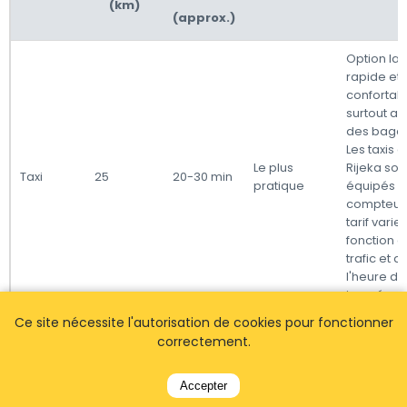
(km)
(approx.)
Option la 
rapide et 
confortabl
surtout a
des baga
Les taxis 
Le plus
Rijeka son
Taxi
25
20-30 min
pratique
équipés 
compteurs,
tarif varie
fonction d
trafic et d
l'heure de
journée.
Ce site nécessite l'autorisation de cookies pour fonctionner
Les bus pu
correctement.
offrent un
alternativ
économi
Accepter
mais peuv