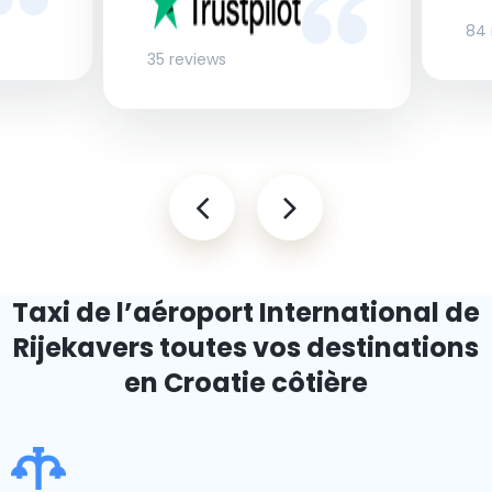
84 
35 reviews
Taxi de l’aéroport International de
Rijeka
vers toutes vos destinations
en Croatie côtière