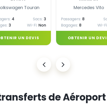
olkswagen Touran
Mercedes Vito
agers:
4
Sacs:
3
Passagers:
8
S
ges:
3
Wi-Fi:
Non
Bagages:
8
Wi-Fi
BTENIR UN DEVIS
OBTENIR UN DEV
 transferts de Aéropor