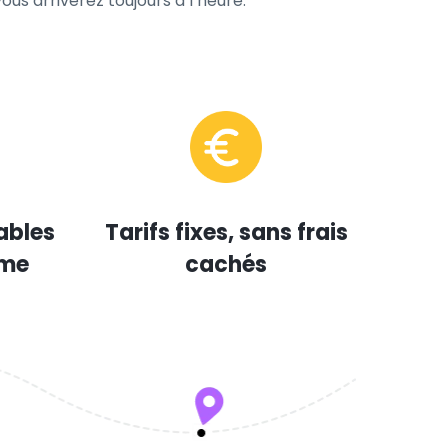
us arriverez toujours à l’heure.
ables
Tarifs fixes, sans frais
mme
cachés