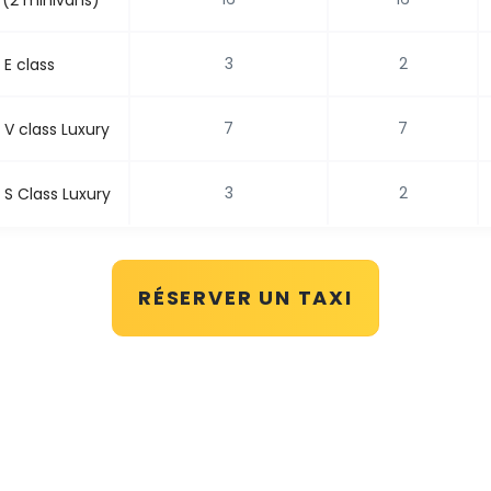
3
2
E class
7
7
V class Luxury
3
2
S Class Luxury
RÉSERVER UN TAXI