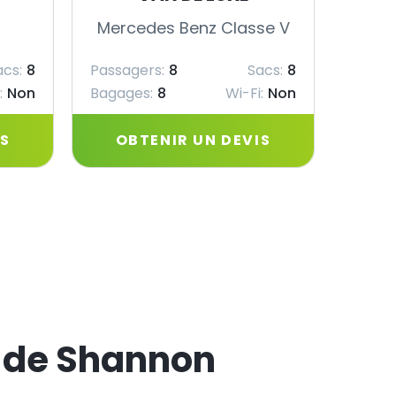
Mercedes Benz Classe V
Merc
acs:
8
Passagers:
8
Sacs:
8
Passag
:
Non
Bagages:
8
Wi-Fi:
Non
Bagag
IS
OBTENIR UN DEVIS
OB
t de Shannon