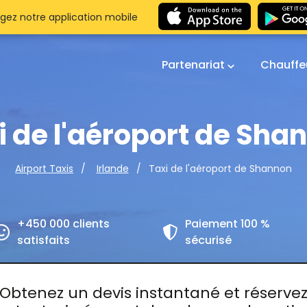
gez notre application mobile
Partenariat
Chauffe
i de l'aéroport de Sha
Taxi de l'aéroport de Shannon
Airport Taxis
Irlande
+450 000 clients
Paiement 100 %
satisfaits
sécurisé
Obtenez un devis instantané et réserve