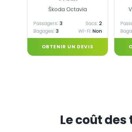
Škoda Octavia
V
Passagers:
3
Sacs:
2
Pass
Bagages:
3
Wi-Fi:
Non
Baga
OBTENIR UN DEVIS
O
Le coût des