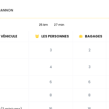
HANNON
25 km
27 min
 VÉHICULE
LES PERSONNES
BAGAGES
3
2
4
3
6
6
8
8
16
16
 (2 minivans)