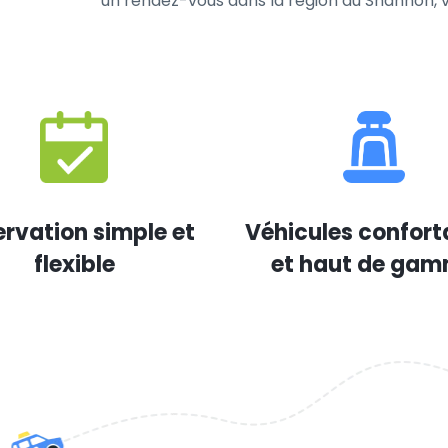
un rendez-vous dans la région du Shannon, vo
rvation simple et
Véhicules confort
flexible
et haut de ga