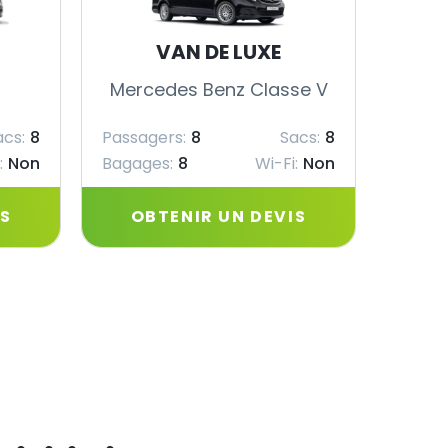
VAN DE LUXE
Mercedes Benz Classe V
Merc
acs:
8
Passagers:
8
Sacs:
8
Passag
:
Non
Bagages:
8
Wi-Fi:
Non
Bagag
IS
OBTENIR UN DEVIS
OB