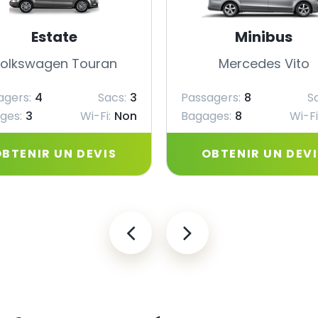
Estate
Minibus
olkswagen Touran
Mercedes Vito
agers:
4
Sacs:
3
Passagers:
8
S
ges:
3
Wi-Fi:
Non
Bagages:
8
Wi-Fi
BTENIR UN DEVIS
OBTENIR UN DEV