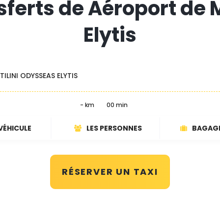
sferts de Aéroport de 
Elytis
ILINI ODYSSEAS ELYTIS
- km
00 min
VÉHICULE
LES PERSONNES
BAGAG
RÉSERVER UN TAXI