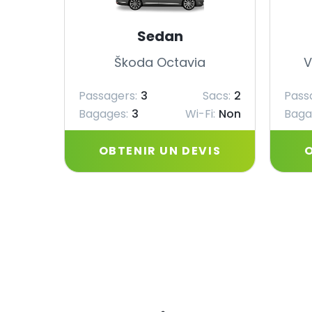
Sedan
Škoda Octavia
V
Passagers:
3
Sacs:
2
Pass
Bagages:
3
Wi-Fi:
Non
Baga
OBTENIR UN DEVIS
O