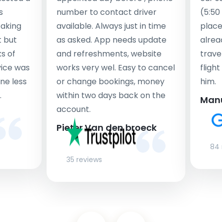
s
number to contact driver
(5:50
taking
available. Always just in time
place
t but
as asked. App needs update
alrea
s of
and refreshments, website
travel
rvice was
works very wel. Easy to cancel
fligh
ne less
or change bookings, money
him.
.
within two days back on the
Man
account.
Pieter Van den broeck
84 
35 reviews