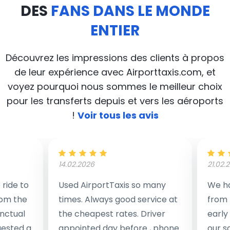
DES
FANS DANS LE MONDE
ENTIER
Découvrez les impressions des clients à propos
de leur expérience avec Airporttaxis.com, et
voyez pourquoi nous sommes le meilleur choix
pour les transferts depuis et vers les aéroports
!
Voir tous les avis
14.02.2026
21.02.
ride to
Used AirportTaxis so many
We ha
rom the
times. Always good service at
from 
nctual
the cheapest rates. Driver
early
uested a
appointed day before , phone
our s