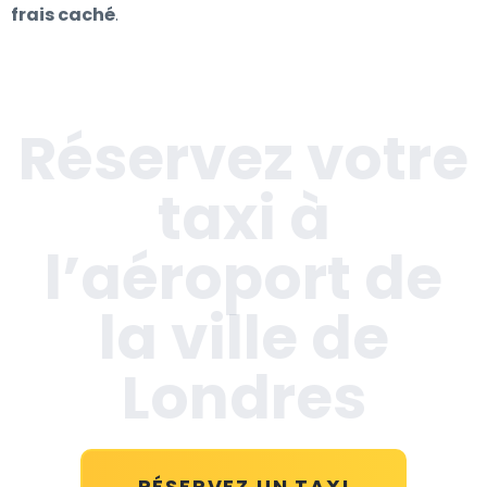
frais caché
.
Réservez votre
taxi à
l’aéroport de
la ville de
Londres
RÉSERVEZ UN TAXI