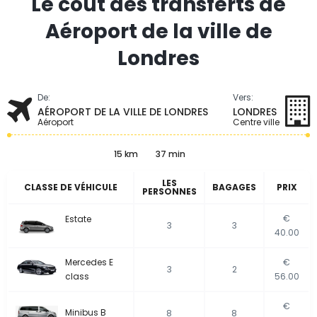
Le coût des transferts de
Aéroport de la ville de
Londres
De:
Vers:
AÉROPORT DE LA VILLE DE LONDRES
LONDRES
Aéroport
Centre ville
15 km
37 min
LES
CLASSE DE VÉHICULE
BAGAGES
PRIX
PERSONNES
€
Estate
3
3
40.00
Mercedes E
€
3
2
class
56.00
€
Minibus B
8
8