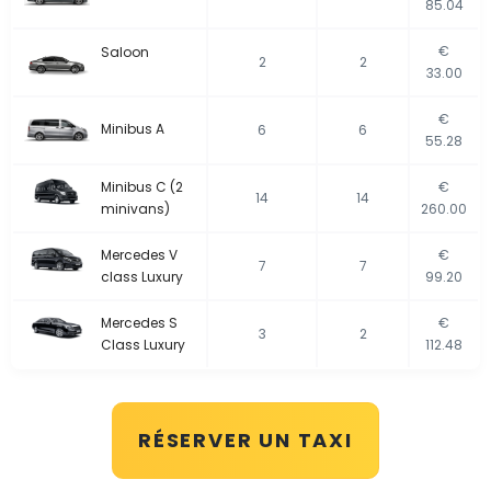
85.04
€
Saloon
2
2
33.00
€
Minibus A
6
6
55.28
Minibus C (2
€
14
14
minivans)
260.00
Mercedes V
€
7
7
class Luxury
99.20
Mercedes S
€
3
2
Class Luxury
112.48
RÉSERVER UN TAXI