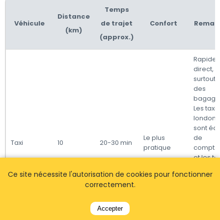
Temps
Distance
Véhicule
de trajet
Confort
Remar
(km)
(approx.)
Rapide 
direct,
surtout 
des
bagage
Les taxis
londoni
sont éq
Le plus
de
Taxi
10
20-30 min
pratique
compteu
et les tar
peuvent
Ce site nécessite l'autorisation de cookies pour fonctionner
varier e
correctement.
fonction
la circul
et de l'
Accepter
de la