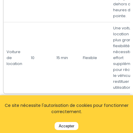
dehors d
heures de
pointe.
Une voitu
location of
plus gran
flexibilité
Voiture
nécessite
de
10
15 min
Flexible
effort
location
suppléme
pour récu
le véhicule
restituer 
utilisation.
Remarques :
Ce site nécessite l'autorisation de cookies pour fonctionner
correctement.
- Les distances sont estimées via Google Maps.
- Les temps de trajet en transport en commun sont
Accepter
approximatifs et peuvent varier en fonction de la