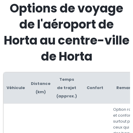
Options de voyage
de l'aéroport de
Horta au centre-ville
de Horta
Temps
Distance
Véhicule
de trajet
Confort
Remarq
(km)
(approx.)
Option ra
et confort
surtout po
ceux qui o