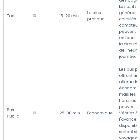
des baga
Les tarifs 
Le plus
générale
Taxi
10
15-20 min
pratique
calculés 
compteur 
peuvent v
en foncti
la circulat
de l'heure
journée.
Les bus pu
offrent un
alternativ
économiq
mais les
horaires
peuvent va
Bus
10
25-30 min
Économique
Vérifiez à
Public
l'avance l
disponibili
surtout si
voyagez 