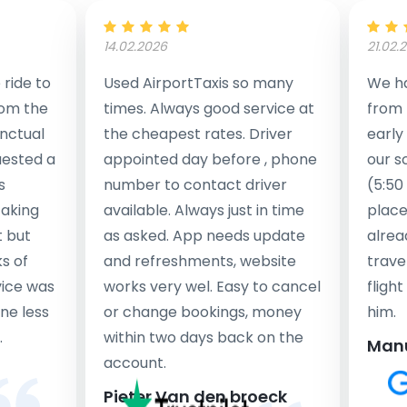
14.02.2026
21.02.
ride to
Used AirportTaxis so many
We ha
rom the
times. Always good service at
from 
nctual
the cheapest rates. Driver
early
uested a
appointed day before , phone
our s
s
number to contact driver
(5:50
taking
available. Always just in time
place
t but
as asked. App needs update
alrea
s of
and refreshments, website
travel
rvice was
works very wel. Easy to cancel
fligh
ne less
or change bookings, money
him.
.
within two days back on the
Man
account.
Pieter Van den broeck