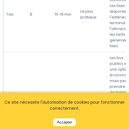
Les taxis s
Le plus
disponibl
Taxi
8
10-15 min
pratique
l'extérieur
terminal 
l'aéroport,
les tarifs 
générale
fixes.
Les bus
publics so
une optio
économiq
mais peuv
prendre p
de temps
Bus
8
20-30 min
Économique
raison de
Ce site nécessite l'autorisation de cookies pour fonctionner
multiples
correctement.
arrêts. Vér
les horair
l'avance, 
Accepter
ils peuven