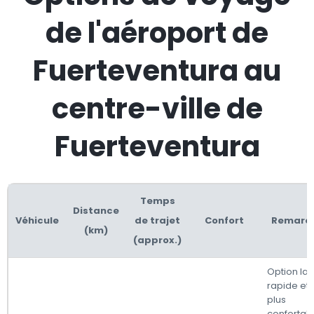
de l'aéroport de
Fuerteventura au
centre-ville de
Fuerteventura
Temps
Distance
Véhicule
de trajet
Confort
Remarq
(km)
(approx.)
Option la 
rapide et 
plus
confortabl