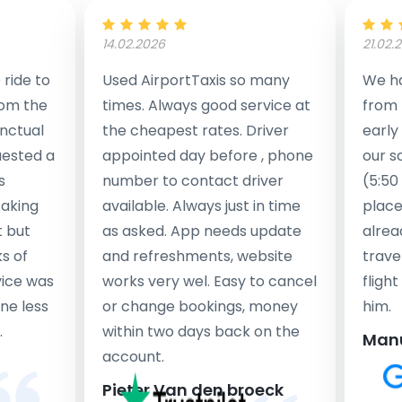
14.02.2026
21.02.
ride to
Used AirportTaxis so many
We ha
rom the
times. Always good service at
from 
nctual
the cheapest rates. Driver
early
uested a
appointed day before , phone
our s
s
number to contact driver
(5:50
taking
available. Always just in time
place
t but
as asked. App needs update
alrea
s of
and refreshments, website
travel
rvice was
works very wel. Easy to cancel
fligh
ne less
or change bookings, money
him.
.
within two days back on the
Man
account.
Pieter Van den broeck