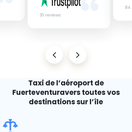
84 
35 reviews
Taxi de l’aéroport de
Fuerteventura
vers toutes vos
destinations sur l’île