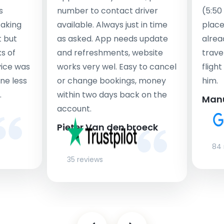
s
number to contact driver
(5:50
taking
available. Always just in time
place
t but
as asked. App needs update
alrea
s of
and refreshments, website
travel
rvice was
works very wel. Easy to cancel
fligh
ne less
or change bookings, money
him.
.
within two days back on the
Man
account.
Pieter Van den broeck
84 
35 reviews