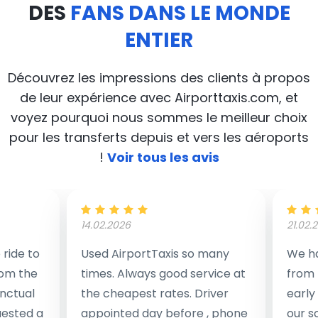
DES
FANS DANS LE MONDE
ENTIER
Découvrez les impressions des clients à propos
de leur expérience avec Airporttaxis.com, et
voyez pourquoi nous sommes le meilleur choix
pour les transferts depuis et vers les aéroports
!
Voir tous les avis
14.02.2026
21.02.
ride to
Used AirportTaxis so many
We ha
rom the
times. Always good service at
from 
nctual
the cheapest rates. Driver
early
uested a
appointed day before , phone
our s