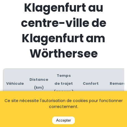
Klagenfurt au
centre-ville de
Klagenfurt am
Wörthersee
Temps
Distance
Véhicule
de trajet
Confort
Remarq
(km)
(approx.)
Ce site nécessite l'autorisation de cookies pour fonctionner
Option la 
correctement.
rapide et 
plus
Accepter
confortabl
surtout a