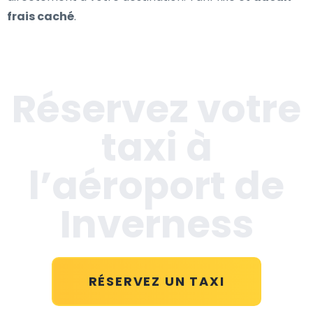
frais caché
.
Réservez votre
taxi à
l’aéroport de
Inverness
RÉSERVEZ UN TAXI