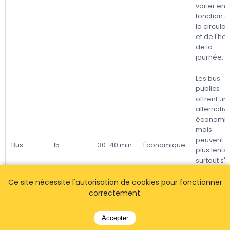
varier en
fonction 
la circulat
et de l'he
de la
journée.
Les bus
publics
offrent un
alternativ
économi
mais
peuvent ê
Bus
15
30-40 min
Économique
plus lents,
surtout s'il
a plusieur
arrêts.
Ce site nécessite l'autorisation de cookies pour fonctionner
Vérifiez le
correctement.
horaires à
l'avance.
Accepter