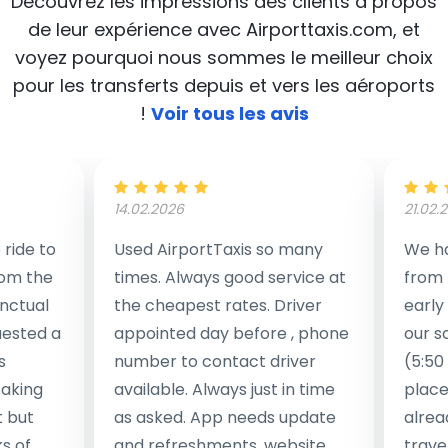
Découvrez les impressions des clients à propos
de leur expérience avec Airporttaxis.com, et
voyez pourquoi nous sommes le meilleur choix
pour les transferts depuis et vers les aéroports
!
Voir tous les avis
14.02.2026
21.02.
ride to
Used AirportTaxis so many
We ha
rom the
times. Always good service at
from 
nctual
the cheapest rates. Driver
early
uested a
appointed day before , phone
our s
s
number to contact driver
(5:50
taking
available. Always just in time
place
t but
as asked. App needs update
alrea
s of
and refreshments, website
travel