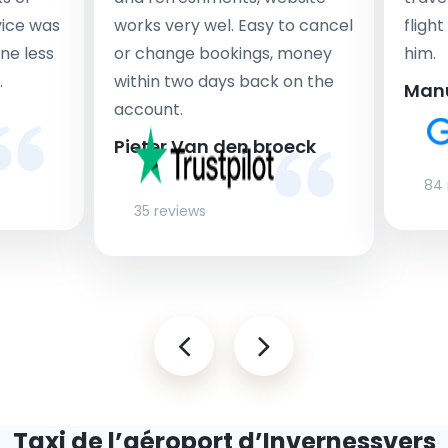
rvice was
works very wel. Easy to cancel
fligh
ne less
or change bookings, money
him.
.
within two days back on the
Man
account.
Pieter Van den broeck
84 
35 reviews
Taxi de l’aéroport d’Inverness
vers