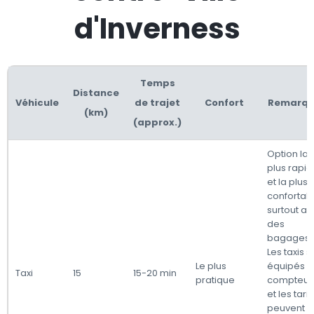
d'Inverness
Temps
Distance
Véhicule
de trajet
Confort
Remarqu
(km)
(approx.)
Option la
plus rapi
et la plus
confortabl
surtout a
des
bagages.
Les taxis s
Le plus
équipés 
Taxi
15
15-20 min
pratique
compteur
et les tarif
peuvent