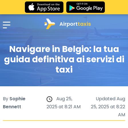
Airport
taxis
Navigare in Belgio: la tua
guida definitiva ai servizi di
taxi
By
Sophie
Aug 25,
Updated Aug
Bennett
2025 at 8:21 AM
25, 2025 at 8:22
AM