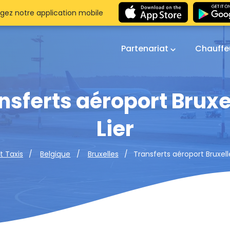
gez notre application mobile
Partenariat
Chauffe
nsferts aéroport Bruxe
Lier
Transferts aéroport Bruxelle
t Taxis
Belgique
Bruxelles