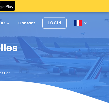
urs
Contact
LOGIN
lles
s Lier