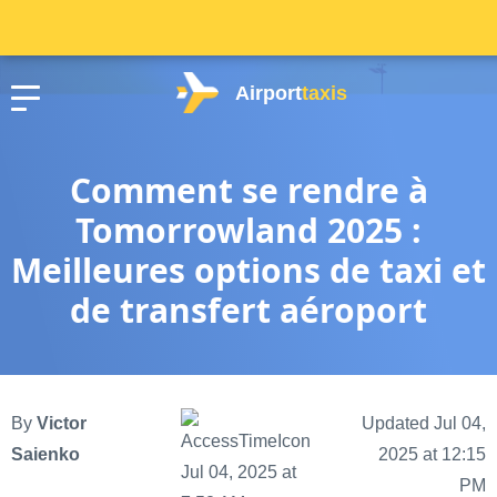
Airport
taxis
Comment se rendre à
Tomorrowland 2025 :
Meilleures options de taxi et
de transfert aéroport
By
Victor
Updated Jul 04,
Saienko
2025 at 12:15
Jul 04, 2025 at
PM