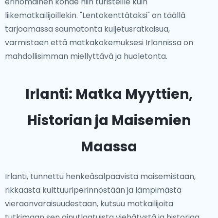
erinomainen kohde niin turisteille kuin
liikematkailijoillekin. "Lentokenttätaksi" on täällä
tarjoamassa saumatonta kuljetusratkaisua,
varmistaen että matkakokemuksesi Irlannissa on
mahdollisimman miellyttävä ja huoletonta.
Irlanti: Matka Myyttien,
Historian ja Maisemien
Maassa
Irlanti, tunnettu henkeäsalpaavista maisemistaan,
rikkaasta kulttuuriperinnöstään ja lämpimästä
vieraanvaraisuudestaan, kutsuu matkailijoita
tutkimaan sen ainutlaatuista viehätystä ja historiaa