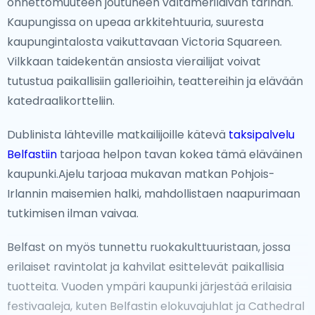
onnettomuuteen joutuneen valtamerilaivan tarinan.
saavutuksia. Luonnonystäville Giant's Causewayn
Kaupungissa on upeaa arkkitehtuuria, suuresta
ainutlaatuiset geologiset muodostelmat ja
kaupungintalosta vaikuttavaan Victoria Squareen.
Connemaran upeat maisemat ovat nähtävyyksiä,
Vilkkaan taidekentän ansiosta vierailijat voivat
jotka korostavat Irlannin luonnon kauneutta.
tutustua paikallisiin gallerioihin, teattereihin ja elävään
katedraalikortteliin.
Pois kuljetulta polulta
Dublinista lähteville matkailijoille kätevä
taksipalvelu
Jos etsit rauhaa vilkkaista kaupungeista, karut
Belfastiin
tarjoaa helpon tavan kokea tämä eläväinen
Donegalin maisemat ja Wild Atlantic Wayn maisemien
kaupunki.Ajelu tarjoaa mukavan matkan Pohjois-
kauneus tarjoavat rauhallisia pakopaikkoja. Donegal
Irlannin maisemien halki, mahdollistaen naapurimaan
tunnetaan dramaattisista rantaviivoistaan ja ulkoilma-
tutkimisen ilman vaivaa.
seikkailuistaan, kun taas Dingle ja Adaren kuvankauniit
kylät tarjoavat vilauksen perinteiseen irlantilaiseen
Belfast on myös tunnettu ruokakulttuuristaan, jossa
elämään. Aranin saaret ovat myös erinomaisia
erilaiset ravintolat ja kahvilat esittelevät paikallisia
kohteita matkailijoille, jotka haluavat uppoutua
tuotteita. Vuoden ympäri kaupunki järjestää erilaisia
luontoon ja perintöön.
festivaaleja, kuten Belfastin elokuvajuhlat ja Cathedral