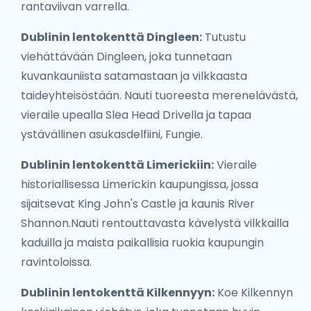
rantaviivan varrella.
Dublinin lentokenttä Dingleen:
Tutustu
viehättävään Dingleen, joka tunnetaan
kuvankauniista satamastaan ja vilkkaasta
taideyhteisöstään. Nauti tuoreesta merenelävästä,
vieraile upealla Slea Head Drivella ja tapaa
ystävällinen asukasdelfiini, Fungie.
Dublinin lentokenttä Limerickiin:
Vieraile
historiallisessa Limerickin kaupungissa, jossa
sijaitsevat King John's Castle ja kaunis River
Shannon.Nauti rentouttavasta kävelystä vilkkailla
kaduilla ja maista paikallisia ruokia kaupungin
ravintoloissa.
Dublinin lentokenttä Kilkennyyn:
Koe Kilkennyn