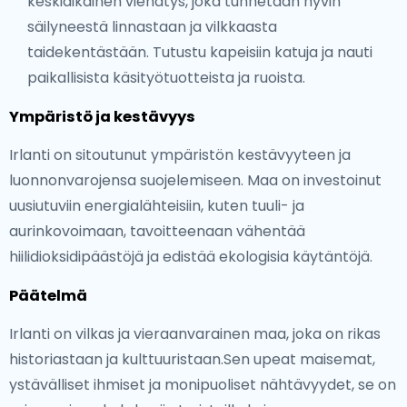
keskiaikainen viehätys, joka tunnetaan hyvin
säilyneestä linnastaan ja vilkkaasta
taidekentästään. Tutustu kapeisiin katuja ja nauti
paikallisista käsityötuotteista ja ruoista.
Ympäristö ja kestävyys
Irlanti on sitoutunut ympäristön kestävyyteen ja
luonnonvarojensa suojelemiseen. Maa on investoinut
uusiutuviin energialähteisiin, kuten tuuli- ja
aurinkovoimaan, tavoitteenaan vähentää
hiilidioksidipäästöjä ja edistää ekologisia käytäntöjä.
Päätelmä
Irlanti on vilkas ja vieraanvarainen maa, joka on rikas
historiastaan ja kulttuuristaan.Sen upeat maisemat,
ystävälliset ihmiset ja monipuoliset nähtävyydet, se on