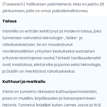
(Taoiseach) hallituksen päämiehenä. Maa on jaettu 26
piirikuntaan, joilla on omat paikallishallintonsa.
Talous
Irlannilla on erittäin kehittynyt ja moderni talous, joka
tunnetaan vahvoista teknologia-, lääke- ja
rahoitusaloistaan. Se on muodostunut
monikansallisten yritysten keskukseksi suotuisten
yritysverokantojensa vuoksi.Tärkeät teollisuudenalat
ovat maatalous, elintarvike ja juoma sekä teknologia,
ja Dublin on merkittävä rahoituskeskus.
Kulttuuri ja matkailu
Irlanti on tunnettu rikkaasta kulttuuriperinnöstään,
jossa on musiikin, kirjallisuuden ja kansanperinteen
historia. Tunnetut kirjailijat kuten James Joyce ja W.B.