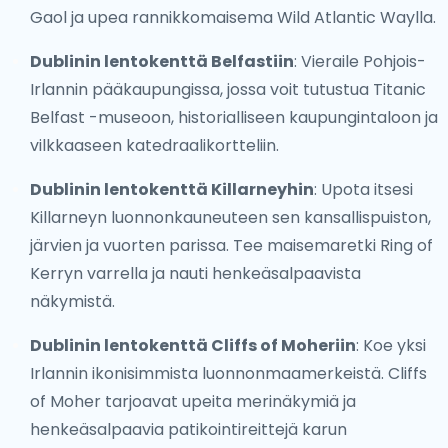
Gaol ja upea rannikkomaisema Wild Atlantic Waylla.
Dublinin lentokenttä Belfastiin
: Vieraile Pohjois-
Irlannin pääkaupungissa, jossa voit tutustua Titanic
Belfast -museoon, historialliseen kaupungintaloon ja
vilkkaaseen katedraalikortteliin.
Dublinin lentokenttä Killarneyhin
: Upota itsesi
Killarneyn luonnonkauneuteen sen kansallispuiston,
järvien ja vuorten parissa. Tee maisemaretki Ring of
Kerryn varrella ja nauti henkeäsalpaavista
näkymistä.
Dublinin lentokenttä Cliffs of Moheriin
: Koe yksi
Irlannin ikonisimmista luonnonmaamerkeistä. Cliffs
of Moher tarjoavat upeita merinäkymiä ja
henkeäsalpaavia patikointireittejä karun