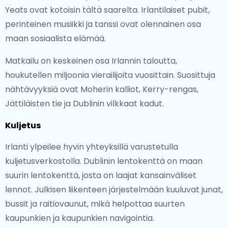
Yeats ovat kotoisin tältä saarelta. Irlantilaiset pubit,
perinteinen musiikki ja tanssi ovat olennainen osa
maan sosiaalista elämää.
Matkailu on keskeinen osa Irlannin taloutta,
houkutellen miljoonia vierailijoita vuosittain. Suosittuja
nähtävyyksiä ovat Moherin kalliot, Kerry-rengas,
Jättiläisten tie ja Dublinin vilkkaat kadut.
Kuljetus
Irlanti ylpeilee hyvin yhteyksillä varustetulla
kuljetusverkostolla. Dublinin lentokenttä on maan
suurin lentokenttä, josta on laajat kansainväliset
lennot. Julkisen liikenteen järjestelmään kuuluvat junat,
bussit ja raitiovaunut, mikä helpottaa suurten
kaupunkien ja kaupunkien navigointia.