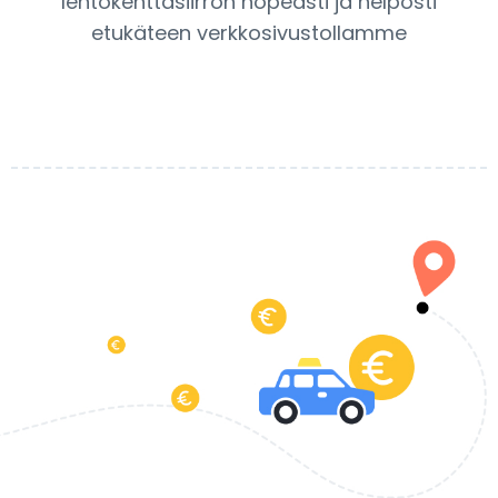
lentokenttäsiirron nopeasti ja helposti
etukäteen verkkosivustollamme