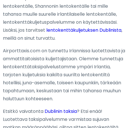
lentokentälle, Shannonin lentokentälle tai mille
tahansa muulle suurelle irlantilaiselle lentokentälle,
lentokenttäkuljetuspalvelumme on käytettävissäsi.
Lisäksi, jos tarvitset
lentokenttäkuljetuksen Dublinista
,
meillä on sinut turvattu.
Airporttaxis.com on tunnettu Irlannissa luotettavista ja
ammattitaitoisista kuljettajistaan. Olemme tunnettuja
lentokenttätaksipalvelustamme ympäri Irlantia,
tarjoten kuljetuksia kaikilta suurilta lentokentiltä
hotelliisi, juna-asemalle, toiseen kaupunkiin, tärkeään
tapahtumaan, keskustaan tai mihin tahansa muuhun
haluttuun kohteeseen.
Etsitkö vaivatonta
Dublinin taksia
? Etsi enää!
Luotettava taksipalvelumme varmistaa sujuvan
matkan määränpäähäsi, olitpa sitten lentokentältä,