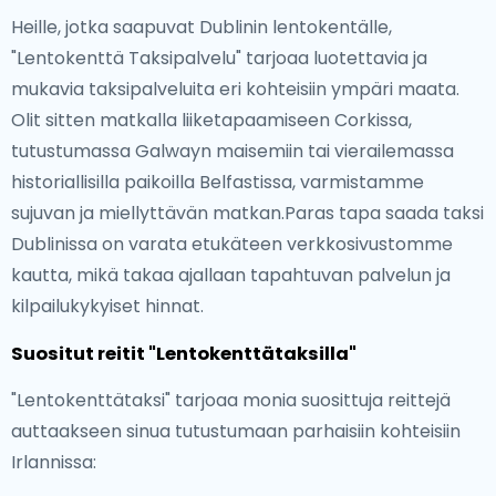
Heille, jotka saapuvat Dublinin lentokentälle,
"Lentokenttä Taksipalvelu" tarjoaa luotettavia ja
mukavia taksipalveluita eri kohteisiin ympäri maata.
Olit sitten matkalla liiketapaamiseen Corkissa,
tutustumassa Galwayn maisemiin tai vierailemassa
historiallisilla paikoilla Belfastissa, varmistamme
sujuvan ja miellyttävän matkan.Paras tapa saada taksi
Dublinissa on varata etukäteen verkkosivustomme
kautta, mikä takaa ajallaan tapahtuvan palvelun ja
kilpailukykyiset hinnat.
Suositut reitit "Lentokenttätaksilla"
"Lentokenttätaksi" tarjoaa monia suosittuja reittejä
auttaakseen sinua tutustumaan parhaisiin kohteisiin
Irlannissa: