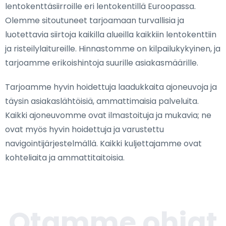
lentokenttäsiirroille eri lentokentillä Euroopassa.
Olemme sitoutuneet tarjoamaan turvallisia ja
luotettavia siirtoja kaikilla alueilla kaikkiin lentokenttiin
ja risteilylaitureille. Hinnastomme on kilpailukykyinen, ja
tarjoamme erikoishintoja suurille asiakasmäärille.
Tarjoamme hyvin hoidettuja laadukkaita ajoneuvoja ja
täysin asiakaslähtöisiä, ammattimaisia palveluita.
Kaikki ajoneuvomme ovat ilmastoituja ja mukavia; ne
ovat myös hyvin hoidettuja ja varustettu
navigointijärjestelmällä. Kaikki kuljettajamme ovat
kohteliaita ja ammattitaitoisia.
Otamme ohjat