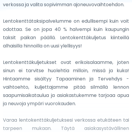
kauneudesta, Irlanti takaa unohtumattoman
verkossa ja valita sopivimman ajoneuvovaihtoehdon.
kudokseen. Olit sitten tutkimassa Belfastin historiallisia
kokemuksen.
kohteita tai nauttimassa Corkin ystävällisestä
Lentokenttätaksipalvelumme on edullisempi kuin voit
tunnelmasta, nämä kaupungit tarjoavat monipuolisia
odottaa. Se on jopa 40 % halvempi kuin kaupungin
ja rikastuttavia kokemuksia vain lyhyen matkan
taksit paikan päällä. Lentokenttäkuljetus kiinteillä
päässä Dublinista.
alhaisilla hinnoilla on uusi ylellisyys!
Lentokenttäkuljetukset ovat erikoisalaamme, joten
sinun ei tarvitse huolehtia milloin, missä ja kuka!
Hintaamme sisältyy Tapaaminen ja Tervehdys -
vaihtoehto, kuljettajamme pitää silmällä lennon
saapumisaikataulua ja asiakastukemme tarjoaa apua
ja neuvoja ympäri vuorokauden.
Varaa lentokenttäkuljetuksesi verkossa etukäteen tai
tarpeen mukaan. Täytä asiakasystävällinen