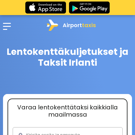
Airport
taxis
Lentokenttäkuljetukset ja
Taksit Irlanti
Varaa lentokenttätaksi kaikkialla
maailmassa