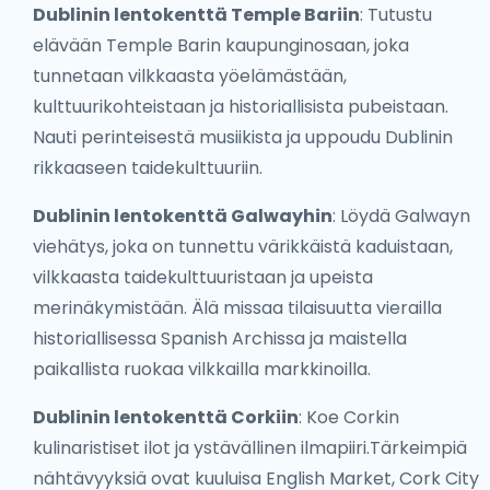
Dublinin lentokenttä Temple Bariin
: Tutustu
elävään Temple Barin kaupunginosaan, joka
tunnetaan vilkkaasta yöelämästään,
kulttuurikohteistaan ja historiallisista pubeistaan.
Nauti perinteisestä musiikista ja uppoudu Dublinin
rikkaaseen taidekulttuuriin.
Dublinin lentokenttä Galwayhin
: Löydä Galwayn
viehätys, joka on tunnettu värikkäistä kaduistaan,
vilkkaasta taidekulttuuristaan ja upeista
merinäkymistään. Älä missaa tilaisuutta vierailla
historiallisessa Spanish Archissa ja maistella
paikallista ruokaa vilkkailla markkinoilla.
Dublinin lentokenttä Corkiin
: Koe Corkin
kulinaristiset ilot ja ystävällinen ilmapiiri.Tärkeimpiä
nähtävyyksiä ovat kuuluisa English Market, Cork City