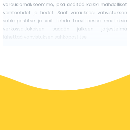
varauslomakkeemme, joka sisältää kaikki mahdolliset
vaihtoehdot ja tiedot. Saat varauksesi vahvistuksen
sähköpostitse ja voit tehdä tarvittaessa muutoksia
verkossa.Jokaisen säädön jälkeen järjestelmä
lähettää vahvistuksen sähköpostitse.
Lentokenttätaksit toimivat kaikilla kansainvälisillä
lentokentillä ja risteilylaitureilla ympäri maailmaa.
Irlanti kerrallaan
Etsitkö lentokenttätaksia
Irlannissa?
Tunnettu upeista
maisemistaan, rikkaasta kulttuuriperinnöstään ja
eloisista kaupungeistaan Irlanti tarjoaa helpon pääsyn
lentokentilleen luotettavien taksipalveluiden kautta.