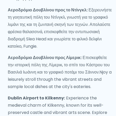
Αεροδρόμιο Δουβλίνου προς το Ντίνγκλ:
Εξερευνήστε
τη γοητευτική πόλη του Ντίνγκλ, γνωστή για το γραφικό
λιμάνι της και τη ζωντανή σκηνή των τεχνών. Απολαύστε
φρέσκα θαλασσινά, επισκεφθείτε την εντυπωσιακή
διαδρομή Slea Head και γνωρίστε το φιλικό δελφίνι
κατοίκο, Fungie.
Αεροδρόμιο Δουβλίνου προς Λίμερικ:
Επισκεφθείτε
την ιστορική πόλη της Λίμερικ, το σπίτι του Κάστρου του
Βασιλιά Ιωάννη και το γραφικό ποτάμι του Σάννον.Njoy a
leisurely stroll through the vibrant streets and
sample local dishes at the city's eateries.
Dublin Airport to Kilkenny:
Experience the
medieval charm of Kilkenny, known for its well-
preserved castle and vibrant arts scene. Explore