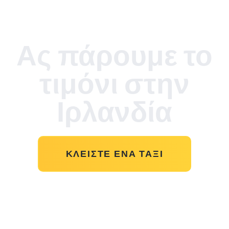
Ας πάρουμε το
τιμόνι στην
Ιρλανδία
ΚΛΕΊΣΤΕ ΈΝΑ ΤΑΞΊ