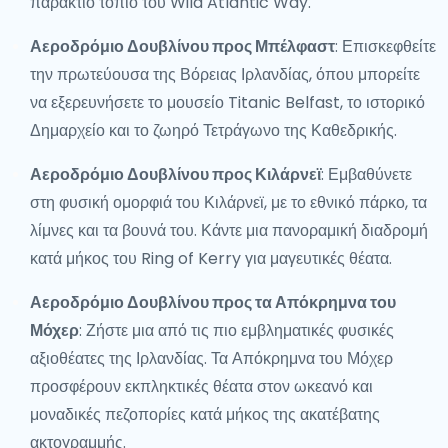
παράκτιο τοπίο του Wild Atlantic Way.
Αεροδρόμιο Δουβλίνου προς Μπέλφαστ
: Επισκεφθείτε
την πρωτεύουσα της Βόρειας Ιρλανδίας, όπου μπορείτε
να εξερευνήσετε το μουσείο Titanic Belfast, το ιστορικό
Δημαρχείο και το ζωηρό Τετράγωνο της Καθεδρικής.
Αεροδρόμιο Δουβλίνου προς Κιλάρνεϊ
: Εμβαθύνετε
στη φυσική ομορφιά του Κιλάρνεϊ, με το εθνικό πάρκο, τα
λίμνες και τα βουνά του. Κάντε μια πανοραμική διαδρομή
κατά μήκος του Ring of Kerry για μαγευτικές θέατα.
Αεροδρόμιο Δουβλίνου προς τα Απόκρημνα του
Μόχερ
: Ζήστε μια από τις πιο εμβληματικές φυσικές
αξιοθέατες της Ιρλανδίας. Τα Απόκρημνα του Μόχερ
προσφέρουν εκπληκτικές θέατα στον ωκεανό και
μοναδικές πεζοπορίες κατά μήκος της ακατέβατης
ακτογραμμής.