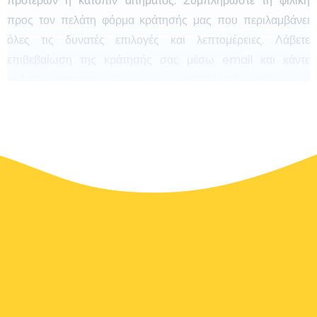
προτέρων ή κατόπιν αιτήματος. Συμπληρώστε τη φιλική
προς τον πελάτη φόρμα κράτησής μας που περιλαμβάνει
όλες τις δυνατές επιλογές και λεπτομέρειες. Λάβετε
επιβεβαίωση της κράτησής σας μέσω email και κάντε
online προσαρμογές αν χρειαστεί.Μετά από κάθε
προσαρμογή, το σύστημα στέλνει επιβεβαίωση μέσω email.
Τα αεροδρομιακά ταξί λειτουργούν σε όλα τα διεθνή
αεροδρόμια και λιμάνια κρουαζιέρας σε όλο τον κόσμο.
Η Ιρλανδία σε μια ματιά
Ψάχνετε για ένα αεροδρομιακό ταξί στην Ιρλανδία; Γνωστή
για τα εκπληκτικά τοπία της, την πλούσια πολιτιστική
κληρονομιά της και τις ζωντανές πόλεις της, η Ιρλανδία
προσφέρει εύκολη πρόσβαση στα αεροδρόμιά της μέσω
αξιόπιστων υπηρεσιών ταξί. Είτε βρίσκεστε στην