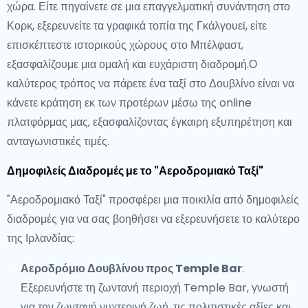
χώρα. Είτε πηγαίνετε σε μια επαγγελματική συνάντηση στο
Κορκ, εξερευνείτε τα γραφικά τοπία της Γκάλγουεϊ, είτε
επισκέπτεστε ιστορικούς χώρους στο Μπέλφαστ,
εξασφαλίζουμε μια ομαλή και ευχάριστη διαδρομή.Ο
καλύτερος τρόπος να πάρετε ένα ταξί στο Δουβλίνο είναι να
κάνετε κράτηση εκ των προτέρων μέσω της online
πλατφόρμας μας, εξασφαλίζοντας έγκαιρη εξυπηρέτηση και
ανταγωνιστικές τιμές.
Δημοφιλείς Διαδρομές με το "Αεροδρομιακό Ταξί"
"Αεροδρομιακό Ταξί" προσφέρει μια ποικιλία από δημοφιλείς
διαδρομές για να σας βοηθήσει να εξερευνήσετε το καλύτερο
της Ιρλανδίας:
Αεροδρόμιο Δουβλίνου προς Temple Bar
:
Εξερευνήστε τη ζωντανή περιοχή Temple Bar, γνωστή
για την ζωντανή νυχτερινή ζωή, τις πολιτιστικές αξίες και