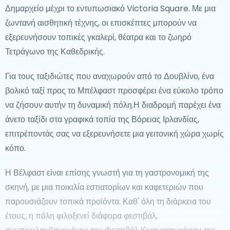
Δημαρχείο μέχρι το εντυπωσιακό Victoria Square. Με μια
φύσης, το Giant's Causeway, με τις μοναδικές γεωλογικές
ζωντανή αισθητική τέχνης, οι επισκέπτες μπορούν να
δομές του, και τα εκπληκτικά τοπία της Connemara είναι
εξερευνήσουν τοπικές γκαλερί, θέατρα και το ζωηρό
προορισμοί που πρέπει να δείτε και αναδεικνύουν τη φυσική
Τετράγωνο της Καθεδρικής.
ομορφιά της Ιρλανδίας.
Για τους ταξιδιώτες που αναχωρούν από το Δουβλίνο, ένα
Εκτός των Πεπατημένων Μονοπατιών
βολικό ταξί προς το Μπέλφαστ προσφέρει ένα εύκολο τρόπο
Αν αναζητάτε γαλήνη μακριά από τις θορυβώδεις πόλεις, τα
να ζήσουν αυτήν τη δυναμική πόλη.Η διαδρομή παρέχει ένα
αγριεμένα τοπία του Donegal και η γραφική ομορφιά του
άνετο ταξίδι στα γραφικά τοπία της Βόρειας Ιρλανδίας,
Wild Atlantic Way προσφέρουν γαλήνιες αποδράσεις. Το
επιτρέποντάς σας να εξερευνήσετε μια γειτονική χώρα χωρίς
Donegal είναι γνωστό για τις εντυπωσιακές ακτές του και τις
κόπο.
υπαίθριες περιπέτειες, ενώ τα γραφικά χωριά του Dingle και
Η Βέλφαστ είναι επίσης γνωστή για τη γαστρονομική της
του Adare προσφέρουν μια ματιά στην παραδοσιακή
σκηνή, με μια ποικιλία εστιατορίων και καφετεριών που
ιρλανδική ζωή. Οι Νησίδες των Άραν είναι επίσης εξαιρετικοί
παρουσιάζουν τοπικά προϊόντα. Καθ' όλη τη διάρκεια του
προορισμοί για ταξιδιώτες που θέλουν να εμβαθύνουν στη
έτους, η πόλη φιλοξενεί διάφορα φεστιβάλ,
φύση και την κληρονομιά.