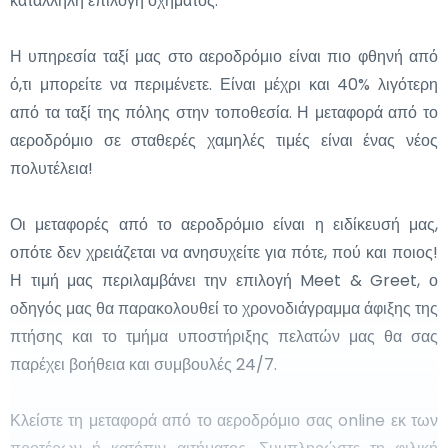
κατάλληλη επιλογή οχήματος.
Κάθε μία από αυτές τις γειτονικές πόλεις συμβάλλει στον
εμπειρία.
πλούσιο ιστορικό και πολιτιστικό πλούτο της Ιρλανδίας. Είτε
Η υπηρεσία ταξί μας στο αεροδρόμιο είναι πιο φθηνή από
εξερευνάτε τα ιστορικά μνημεία της Βέλφαστ είτε
ό,τι μπορείτε να περιμένετε. Είναι μέχρι και 40% λιγότερη
απολαμβάνετε τη φιλική ατμόσφαιρα της Κορκ, αυτές οι
από τα ταξί της πόλης στην τοποθεσία. Η μεταφορά από το
πόλεις προσφέρουν ποικίλες και εμπλουτιστικές εμπειρίες
αεροδρόμιο σε σταθερές χαμηλές τιμές είναι ένας νέος
μόλις λίγο δρόμο μακριά από το Δουβλίνο.
πολυτέλεια!
Οι μεταφορές από το αεροδρόμιο είναι η ειδίκευσή μας,
οπότε δεν χρειάζεται να ανησυχείτε για πότε, πού και ποιος!
Η τιμή μας περιλαμβάνει την επιλογή Meet & Greet, ο
οδηγός μας θα παρακολουθεί το χρονοδιάγραμμα άφιξης της
πτήσης και το τμήμα υποστήριξης πελατών μας θα σας
παρέχει βοήθεια και συμβουλές 24/7.
Κλείστε τη μεταφορά από το αεροδρόμιο σας online εκ των