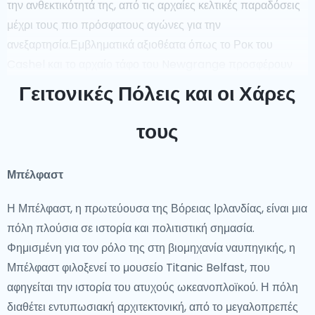
την ανθεκτικότητά της, από τις αρχαίες κελτικές παραδόσεις
μέχρι τους πιο πρόσφατους αγώνες για την
ανεξαρτησία.Εμβληματικά αξιοθέατα όπως το Ροκ του
Cashel και το αρχαίο τάφο του Newgrange προσφέρουν
βαθιές εισβολές στο παρελθόν της χώρας. Η επίδραση της
Γειτονικές Πόλεις και οι Χάρες
Μεγάλης Λιμνοθάλασσας και ο δρόμος της χώρας προς την
ειρήνη και τη συμφιλίωση είναι σημαντικά κεφάλαια στη
τους
σύγχρονη αφήγησή της.
Μπέλφαστ
Εμβληματικές Αξιοθέατα
Η Μπέλφαστ, η πρωτεύουσα της Βόρειας Ιρλανδίας, είναι μια
Από τις εντυπωσιακές Καταρράκτες του Moher στα
πόλη πλούσια σε ιστορία και πολιτιστική σημασία.
καταπράσινα τοπία του Δακτυλίου της Κέρρυ, η Ιρλανδία
Φημισμένη για τον ρόλο της στη βιομηχανία ναυπηγικής, η
προσφέρει μια ποικιλία από αναπνευστικά αξιοθέατα. Η
Μπέλφαστ φιλοξενεί το μουσείο Titanic Belfast, που
Εθνική Πινακοθήκη και το Βιβλίο των Κελτών στο Κολέγιο
αφηγείται την ιστορία του ατυχούς ωκεανοπλοϊκού. Η πόλη
της Τρινιτάτας στο Δουβλίνο αναδεικνύουν τις καλλιτεχνικές
διαθέτει εντυπωσιακή αρχιτεκτονική, από το μεγαλοπρεπές
και επιστημονικές επιτεύξεις της χώρας. Για τους λάτρεις της