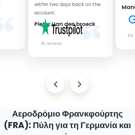
.
within two days back on the
Man
account.
Pieter Van den broeck
84 
35 reviews
Αεροδρόμιο Φρανκφούρτης
(FRA): Πύλη για τη Γερμανία και