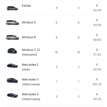
€
Estate
4
3
40.80
€
Minibus A
6
6
58.80
€
Minibus B
8
8
58.80
Minibus C (2
€
16
16
minivans)
117.60
Mercedes E
€
3
2
class
58.80
Mercedes V
€
7
7
class Luxury
130.00
Mercedes S
€
3
2
Class Luxury
161.25