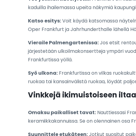
kaduilla ihailemassa upeita näkymiä kaupungin
Katso esitys:
Voit käydä katsomassa näytelmän
Oper Frankfurt ja Jahrhunderthalle lähellä Höc
Vieraile Palmengartenissa:
Jos etsit rento
järjestetään ulkoilmakonsertteja ympäri vuod
Frankfurtissa yöllä.
Syö ulkona:
Frankfurtissa on vilkas ruokakult
ruokaa tai kansainvälistä ruokaa, löydät paljo
Vinkkejä ikimuistoiseen iltaa
Omaksu paikalliset tavat:
Nauttiessasi Fran
keramiikkakannuissa. Se on olennainen osa F
Suunnittele etukäteen:
Jotkut suositut paika