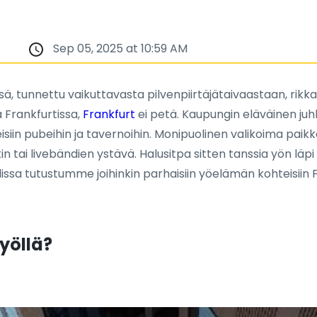
Sep 05, 2025 at 10:59 AM
 tunnettu vaikuttavasta pilvenpiirtäjätaivaastaan, rikkaa
ä Frankfurtissa,
Frankfurt
ei petä. Kaupungin eläväinen juhli
isiin pubeihin ja tavernoihin. Monipuolinen valikoima paik
kin tai livebändien ystävä. Halusitpa sitten tanssia yön läp
ssa tutustumme joihinkin parhaisiin yöelämän kohteisiin Fr
 yöllä?