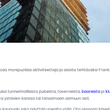
oaa monipuolisia aktiviteetteja ja asioita tehtäväksi Frank
uisa tunnelmallisista pubeista, taverneista,
baareista
ja
kl
ta ystävien kanssa tai tanssimaan aamuun asti.
 kaupunki, joka näyttää upealta yöllä. Ota rennosti kävely