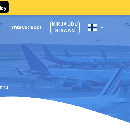
KIRJAUDU
Yhteystiedot
SISÄÄN
lämä