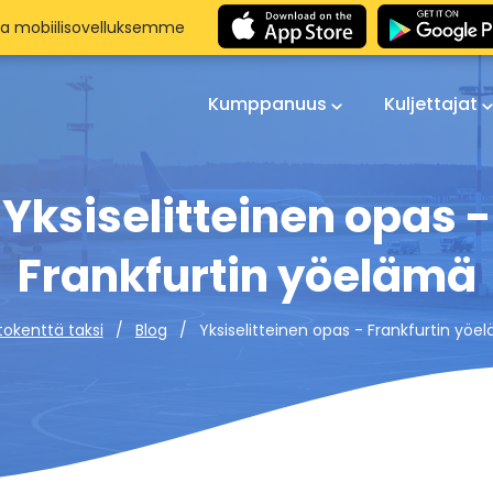
aa mobiilisovelluksemme
Kumppanuus
Kuljettajat
Yksiselitteinen opas -
Frankfurtin yöelämä
Yksiselitteinen opas - Frankfurtin yöe
tokenttä taksi
Blog