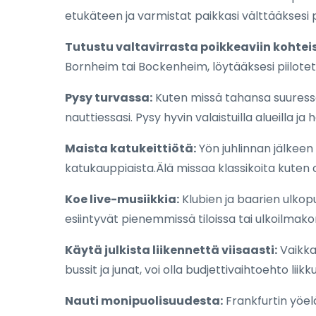
etukäteen ja varmistat paikkasi välttääksesi
Tutustu valtavirrasta poikkeaviin kohteis
Bornheim tai Bockenheim, löytääksesi piilotet
Pysy turvassa:
Kuten missä tahansa suuressa
nauttiessasi. Pysy hyvin valaistuilla alueilla j
Maista katukeittiötä:
Yön juhlinnan jälkeen 
katukauppiaista.Älä missaa klassikoita kuten
Koe live-musiikkia:
Klubien ja baarien ulkopu
esiintyvät pienemmissä tiloissa tai ulkoilmak
Käytä julkista liikennettä viisaasti:
Vaikka 
bussit ja junat, voi olla budjettivaihtoehto liik
Nauti monipuolisuudesta:
Frankfurtin yöelä