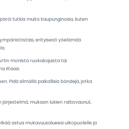
äröi tutkia muita kaupunginosia, kuten
mpäristöstäsi, erityisesti yöelämää
la.
urtin monista ruokakojuista tai
 iltaasi.
n. Pidä silmällä paikallisia bändejä, jotka
n järjestelmä, mukaan lukien raitiovaunut,
pelkää astua mukavuusalueesi ulkopuolelle ja