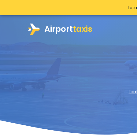
Lat
Airport
taxis
Len