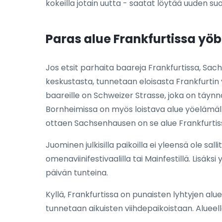
kokeilla jotain uutta - saatat löytää uuden suo
Paras alue Frankfurtissa yöb
Jos etsit parhaita baareja Frankfurtissa, Sac
keskustasta, tunnetaan eloisasta Frankfurtin
baareille on Schweizer Strasse, joka on täynnä
Bornheimissa on myös loistava alue yöelämälle,
ottaen Sachsenhausen on se alue Frankfurtiss
Juominen julkisilla paikoilla ei yleensä ole sal
omenaviinifestivaalilla tai Mainfestillä. Lisäksi
päivän tunteina.
Kyllä, Frankfurtissa on punaisten lyhtyjen alu
tunnetaan aikuisten viihdepaikoistaan. Alueell