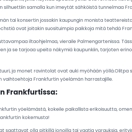
 silhuettiin samalla kun imeytät sähköistä tunnelmaa Fra
 tai konsertin jossakin kaupungin monista teattereista ta
hstiä ovat joitakin suosituimpia paikkoja mitä tehdä Frank
uttavampaa iltaohjelmaa, vieraile Palmengartenissa. Täss
en ja se tarjoaa upeita näkymiä kaupunkiin, tarjoten eri
tuuri, ja monet ravintolat ovat auki myöhään yöllä.Olitpa 
n vaihtoehtoja Frankfurtin yöelämän harrastajille.
n Frankfurtissa:
kfurtin yöelämästä, kokeile paikallista erikoisuutta, omenav
rankfurtin kokemusta!
t saattavat olla pitkillä jonoilla tai vaatia varauksia, erity