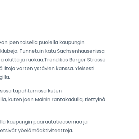
an joen toisella puolella kaupungin
a klubeja. Tunnetuin katu Sachsenhausenissa
sta olutta ja ruokaa.Trendikäs Berger Strasse
 iltoja varten ystävien kanssa. Yleisesti
illa.
llisissa tapahtumissa kuten
oilla, kuten joen Mainin rantakadulla, tiettyinä
ähellä kaupungin päärautatieasemaa ja
 etsivät yöelämäaktiviteetteja.