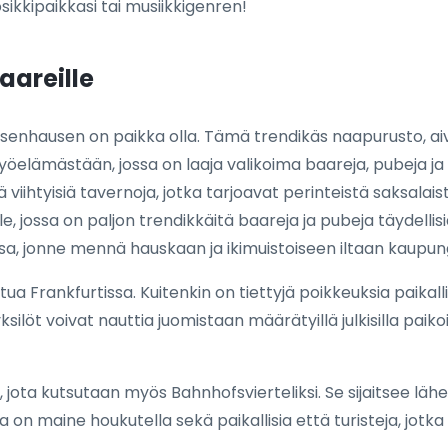
sikkipaikkasi tai musiikkigenren!
aareille
hsenhausen on paikka olla. Tämä trendikäs naapurusto, aiv
 yöelämästään, jossa on laaja valikoima baareja, pubeja j
 viihtyisiä tavernoja, jotka tarjoavat perinteistä saksalai
 jossa on paljon trendikkäitä baareja ja pubeja täydellisiä
a, jonne mennä hauskaan ja ikimuistoiseen iltaan kaupung
littua Frankfurtissa. Kuitenkin on tiettyjä poikkeuksia paika
 yksilöt voivat nauttia juomistaan määrätyillä julkisilla paik
e, jota kutsutaan myös Bahnhofsvierteliksi. Se sijaitsee l
a on maine houkutella sekä paikallisia että turisteja, jotka