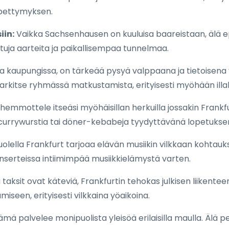
 pettymyksen.
iin:
Vaikka Sachsenhausen on kuuluisa baareistaan, älä ep
tuja aarteita ja paikallisempaa tunnelmaa.
 kaupungissa, on tärkeää pysyä valppaana ja tietoisena y
a harkitse ryhmässä matkustamista, erityisesti myöhään illal
hemmottele itseäsi myöhäisillan herkuilla jossakin Frankf
 currywurstia tai döner-kebabeja tyydyttävänä lopetuksena
olella Frankfurt tarjoaa elävän musiikin vilkkaan kohtaukse
onserteissa intiimimpää musiikkielämystä varten.
taksit ovat käteviä, Frankfurtin tehokas julkisen liikentee
kumiseen, erityisesti vilkkaina yöaikoina.
mä palvelee monipuolista yleisöä erilaisilla maulla. Älä 