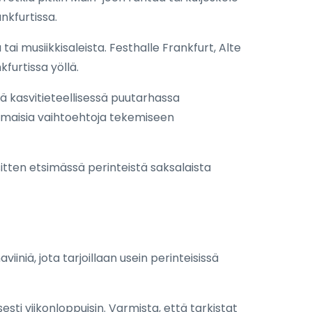
nkfurtissa.
i musiikkisaleista. Festhalle Frankfurt, Alte
furtissa yöllä.
ä kasvitieteellisessä puutarhassa
nomaisia vaihtoehtoja tekemiseen
sitten etsimässä perinteistä saksalaista
iiniä, jota tarjoillaan usein perinteisissä
isesti viikonloppuisin. Varmista, että tarkistat