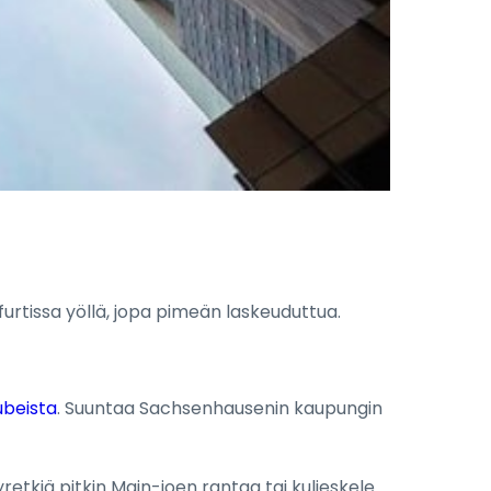
furtissa yöllä, jopa pimeän laskeuduttua.
ubeista
. Suuntaa Sachsenhausenin kaupungin
retkiä pitkin Main-joen rantaa tai kuljeskele