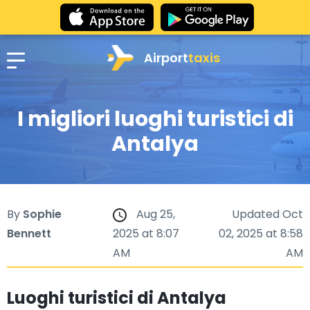
Airport
taxis
I migliori luoghi turistici di
Antalya
By
Sophie
Aug 25,
Updated Oct
Bennett
2025 at 8:07
02, 2025 at 8:58
AM
AM
Luoghi turistici di Antalya