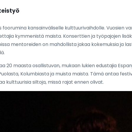
teistyö
orumina kansainväliselle kulttuurivaihdolle. Vuosien varr
opettajia kymmenistä maista. Konserttien ja työpajojen lis
 joissa mentoreiden on mahdollista jakaa kokemuksia ja la
lä.
aa 20 maasta osallistuvan, mukaan lukien edustajia Espanja
uolasta, Kolumbiasta ja muista maista. Tämä antaa festivaa
 kulttuurisia siltoja, missä rajat ennen olivat.