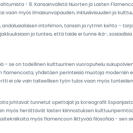
pahtumista - 8. Kansainvälistä Nuorten ja Lasten Flamenc
ksi vaan myös ilmaisunvapauden, inklusiivisuuden ja kulttu
 andalusialaisen intohimon, tanssin ja rytmin kehto – tarj
kkuuksiaan ja tuntea, että taide ei tunne ikä-, sosiaalisia 
siä – se on todellinen kulttuurinen vuoropuhelu sukupolvie
aan flamencosta, yhdistäen perinteisiä muotoja moderniin ele
tti ei ole vain taiteellisen työn tulos vaan myös tunteiden,
oita johtavat tunnetut opettajat ja koreografit Espanjasta
 myös herättävät lasten kiinnostuksen kulttuuriperintöön,
sitekniikoita myös flamencoon liittyvää filosofiaa - sen si