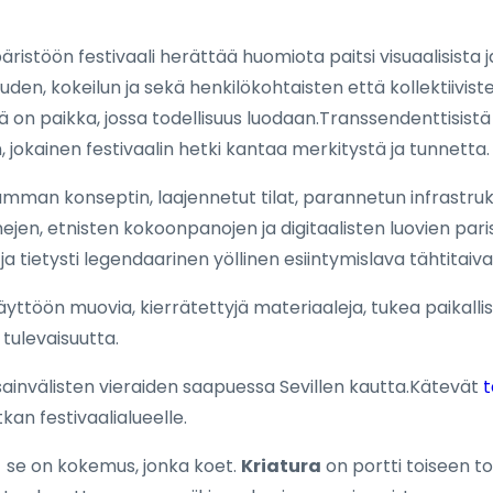
äristöön festivaali herättää huomiota paitsi visuaalisista 
den, kokeilun ja sekä henkilökohtaisten että kollektiiviste
on paikka, jossa todellisuus luodaan.Transsendenttisistä 
, jokainen festivaalin hetki kantaa merkitystä ja tunnetta.
mman konseptin, laajennetut tilat, parannetun infrastrukt
nejen, etnisten kokoonpanojen ja digitaalisten luovien pari
 ja tietysti legendaarinen yöllinen esiintymislava tähtitaiva
ttöön muovia, kierrätettyjä materiaaleja, tukea paikallisil
tulevaisuutta.
nsainvälisten vieraiden saapuessa Sevillen kautta.Kätevät
t
an festivaalialueelle.
- se on kokemus, jonka koet.
Kriatura
on portti toiseen tod