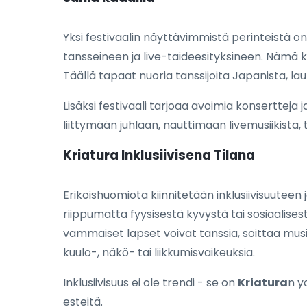
Yksi festivaalin näyttävimmistä perinteistä on 
tansseineen ja live-taideesityksineen. Nämä k
Täällä tapaat nuoria tanssijoita Japanista, laul
Lisäksi festivaali tarjoaa avoimia konsertteja ja
liittymään juhlaan, nauttimaan livemusiikista,
Kriatura Inklusiivisena Tilana
Erikoishuomiota kiinnitetään inklusiivisuuteen
riippumatta fyysisestä kyvystä tai sosiaalisest
vammaiset lapset voivat tanssia, soittaa musi
kuulo-, näkö- tai liikkumisvaikeuksia.
Inklusiivisuus ei ole trendi - se on
Kriatura
n y
esteitä.