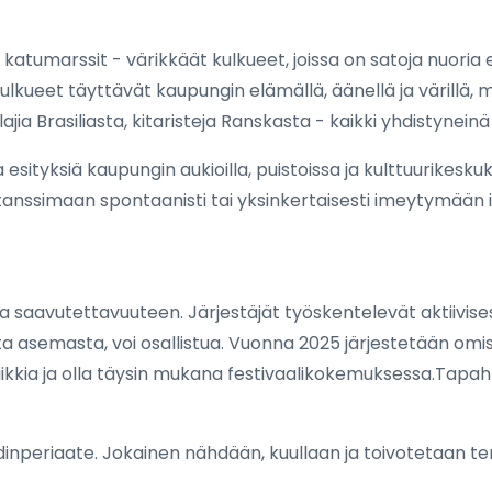
katumarssit - värikkäät kulkueet, joissa on satoja nuoria es
ulkueet täyttävät kaupungin elämällä, äänellä ja värillä, 
ajia Brasiliasta, kitaristeja Ranskasta - kaikki yhdistyneinä
 esityksiä kaupungin aukioilla, puistoissa ja kulttuurikeskuksi
 tanssimaan spontaanisti tai yksinkertaisesti imeytymään il
 ja saavutettavuuteen. Järjestäjät työskentelevät aktiivise
a asemasta, voi osallistua. Vuonna 2025 järjestetään omiste
ikkia ja olla täysin mukana festivaalikokemuksessa.Tapahtu
dinperiaate. Jokainen nähdään, kuullaan ja toivotetaan terve