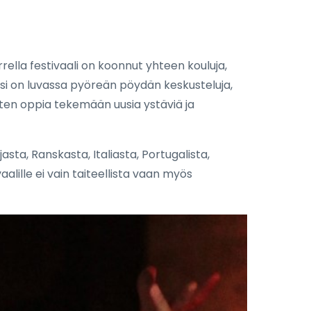
ella festivaali on koonnut yhteen kouluja,
äksi on luvassa pyöreän pöydän keskusteluja,
sten oppia tekemään uusia ystäviä ja
sta, Ranskasta, Italiasta, Portugalista,
lille ei vain taiteellista vaan myös