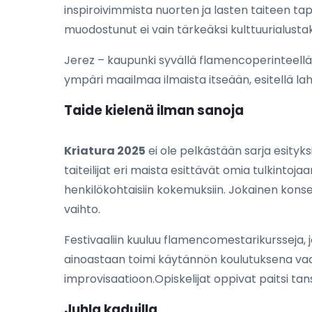
inspiroivimmista nuorten ja lasten taiteen ta
muodostunut ei vain tärkeäksi kulttuurialusta
Jerez – kaupunki syvällä flamencoperinteellä,
ympäri maailmaa ilmaista itseään, esitellä lahja
Taide kielenä ilman sanoja
Kriatura 2025
ei ole pelkästään sarja esityk
taiteilijat eri maista esittävät omia tulkintoj
henkilökohtaisiin kokemuksiin. Jokainen konser
vaihto.
Festivaaliin kuuluu flamencomestarikursseja, j
ainoastaan toimi käytännön koulutuksena vaan
improvisaatioon.Opiskelijat oppivat paitsi tans
Juhla kaduilla