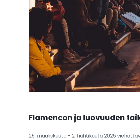
Flamencon ja luovuuden taika
25. maaliskuuta - 2. huhtikuuta 2025 viehättä