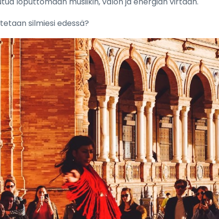
utua loputtomaan musiikin, valon ja energian virtaan.
itetaan silmiesi edessä?