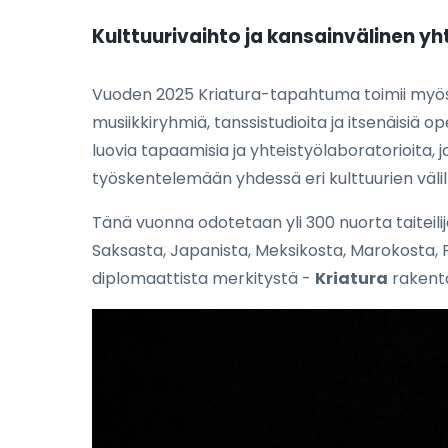
Kulttuurivaihto ja kansainvälinen yh
Vuoden 2025 Kriatura-tapahtuma toimii myös fo
musiikkiryhmiä, tanssistudioita ja itsenäisiä 
luovia tapaamisia ja yhteistyölaboratorioita,
työskentelemään yhdessä eri kulttuurien välil
Tänä vuonna odotetaan yli 300 nuorta taiteilij
Saksasta, Japanista, Meksikosta, Marokosta, P
diplomaattista merkitystä -
Kriatura
rakentaa