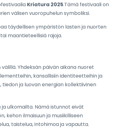
ofestivaalia
Kriatura 2025
.Tämä festivaali on
urien välisen vuoropuhelun symboliksi.
oaa täydellisen ympäristön lasten ja nuorten
tai maantieteellisiä rajoja.
n välillä. Yhdeksän päivän aikana nuoret
mentteihin, kansallisiin identiteetteihin ja
 tiedon ja luovan energian kollektiivinen
 ja ulkomailta. Nämä istunnot eivät
 kehon ilmaisuun ja musiikilliseen
elua, taistelua, intohimoa ja vapautta.