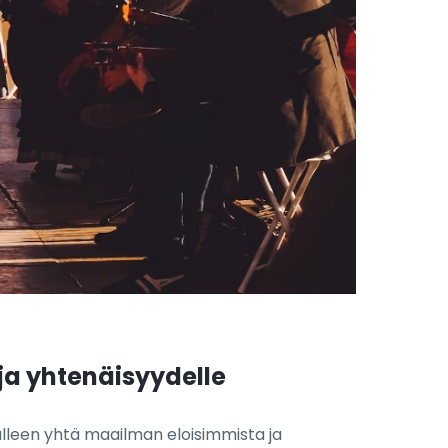
ja yhtenäisyydelle
jälleen yhtä maailman eloisimmista ja