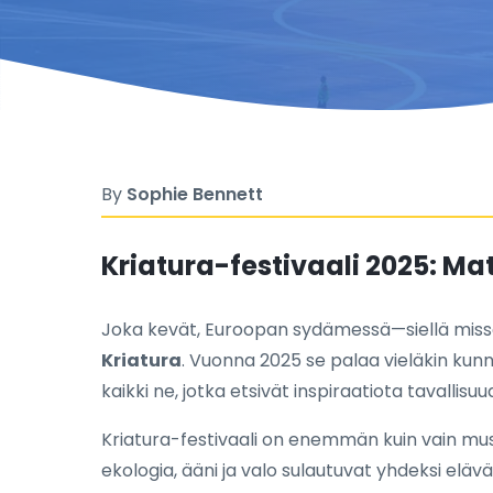
By
Sophie Bennett
Kriatura-festivaali 2025: Ma
Joka kevät, Euroopan sydämessä—siellä missä s
Kriatura
. Vuonna 2025 se palaa vieläkin kunni
kaikki ne, jotka etsivät inspiraatiota tavallisu
Kriatura-festivaali on enemmän kuin vain musii
ekologia, ääni ja valo sulautuvat yhdeksi eläväk