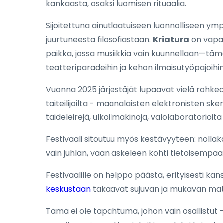
kankaasta, osaksi luomisen rituaalia.
Sijoitettuna ainutlaatuiseen luonnolliseen ymp
juurtuneesta filosofiastaan.
Kriatura
on vapau
paikka, jossa musiikkia vain kuunnellaan—tämä 
teatteriparadeihin ja kehon ilmaisutyöpajoihin
Vuonna 2025 järjestäjät lupaavat vielä rohkea
taiteilijoilta - maanalaisten elektronisten ske
taideleirejä, ulkoilmakinoja, valolaboratorioita
Festivaali sitoutuu myös kestävyyteen: nollakäy
vain juhlan, vaan askeleen kohti tietoisempaa 
Festivaalille on helppo päästä, erityisesti ka
keskustaan
takaavat sujuvan ja mukavan matk
Tämä ei ole tapahtuma, johon vain osallistut 