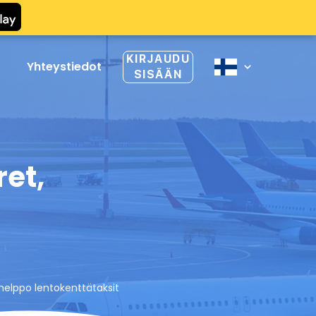
KIRJAUDU
Yhteystiedot
SISÄÄN
ret,
 helppo lentokenttätaksit