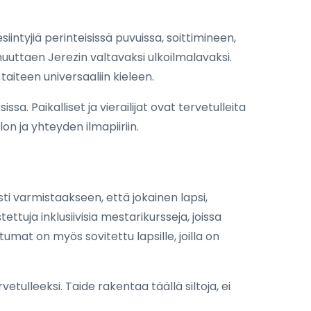
iintyjiä perinteisissä puvuissa, soittimineen,
muuttaen Jerezin valtavaksi ulkoilmalavaksi.
 taiteen universaaliin kieleen.
ssa. Paikalliset ja vierailijat ovat tervetulleita
on ja yhteyden ilmapiiriin.
sti varmistaakseen, että jokainen lapsi,
ttuja inklusiivisia mestarikursseja, joissa
mat on myös sovitettu lapsille, joilla on
tulleeksi. Taide rakentaa täällä siltoja, ei