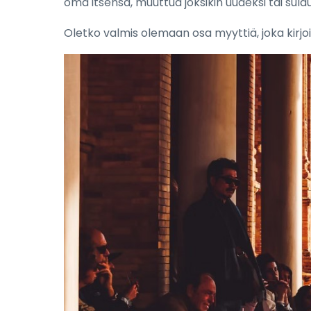
oma itsensä, muuttua joksikin uudeksi tai sula
Oletko valmis olemaan osa myyttiä, joka kirjo