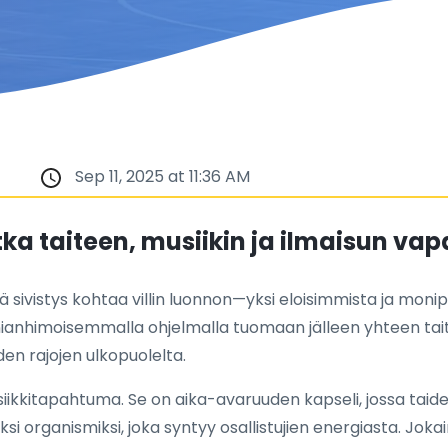
Sep 11, 2025 at 11:36 AM
tka taiteen, musiikin ja ilmaisun va
ivistys kohtaa villin luonnon—yksi eloisimmista ja monip
anhimoisemmalla ohjelmalla tuomaan jälleen yhteen taiteilij
uden rajojen ulkopuolelta.
kkitapahtuma. Se on aika-avaruuden kapseli, jossa taideins
si organismiksi, joka syntyy osallistujien energiasta. Jokai