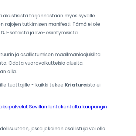
ja akustisista tarjonnastaan myös syvälle
n rajojen tutkimisen manifesti. Tämä ei ole
DJ-seteistä ja live-esiintymisistä
uurin ja osallistumisen maailmanlaajuisilta
sta. Odota vuorovaikutteisia alueita,
an alla.
le tuottajille - kaikki tekee
Kriatura
ista ei
aksipalvelut Sevillan lentokentältä kaupungin
ellisuuteen, jossa jokainen osallistuja voi olla