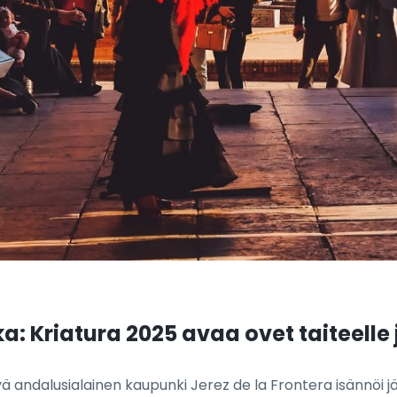
: Kriatura 2025 avaa ovet taiteelle 
vä andalusialainen kaupunki Jerez de la Frontera isännöi 