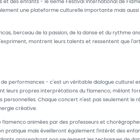
es et des enfants - le 8ème Festival International de Fla
ulement une plateforme culturelle importante mais aussi 
ncas, berceau de la passion, de la danse et du rythme anda
expriment, montrent leurs talents et ressentent que l'art 
de performances - c'est un véritable dialogue culturel en
ont leurs propres interprétations du flamenco, mêlant fo
s personnelles. Chaque concert n'est pas seulement le rés
nergie créative.
e flamenco animées par des professeurs et chorégraphes
 pratique mais éveilleront également l'intérêt des enfant
udiants apprendront non seulement les techniques de dans