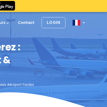
urs
Contact
LOGIN
rez :
t &
s
axis Aéroport Faciles