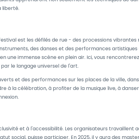
 liberté.
 festival est les défilés de rue - des processions vibrant
instruments, des danses et des performances artistiques en
z en une immense scène en plein air. Ici, vous rencontrer
 par le langage universel de l'art.
verts et des performances sur les places de la ville, dans 
oindre à la célébration, à profiter de la musique live, à d
nnexion.
clusivité et à l'accessibilité. Les organisateurs travaille
tut social, puisse participer. En 2025, il y aura des maste