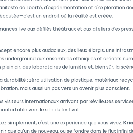
nifeste de liberté, d'expérimentation et d'exploration des
écoutée—c'est un endroit où la réalité est créée.
ances live aux défilés théâtraux et aux ateliers d'expre
ept encore plus audacieux, des lieux élargis, une infrastr
ues underground aux ensembles ethniques et créatifs num
plein air, des laboratoires de lumière et, bien sûr, la scè
 durabilité : zéro utilisation de plastique, matériaux recy
ation, mais aussi un pas vers un avenir plus conscient.
les visiteurs internationaux arrivant par Séville.Des servic
onfortable vers le site du festival.
tez simplement, c'est une expérience que vous vivez.
Kri
r quelqu'un de nouveau, ou se fondre dans le flux infini d