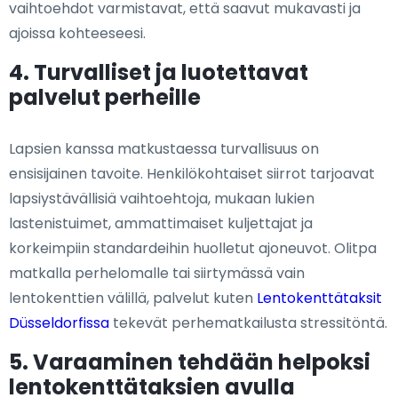
vaihtoehdot varmistavat, että saavut mukavasti ja
ajoissa kohteeseesi.
4. Turvalliset ja luotettavat
palvelut perheille
Lapsien kanssa matkustaessa turvallisuus on
ensisijainen tavoite. Henkilökohtaiset siirrot tarjoavat
lapsiystävällisiä vaihtoehtoja, mukaan lukien
lastenistuimet, ammattimaiset kuljettajat ja
korkeimpiin standardeihin huolletut ajoneuvot. Olitpa
matkalla perhelomalle tai siirtymässä vain
lentokenttien välillä, palvelut kuten
Lentokenttätaksit
Düsseldorfissa
tekevät perhematkailusta stressitöntä.
5. Varaaminen tehdään helpoksi
lentokenttätaksien avulla