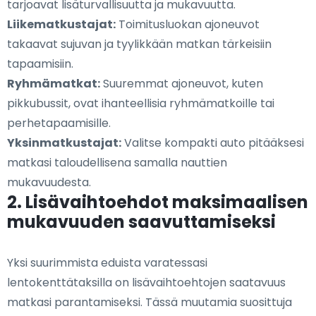
tarjoavat lisäturvallisuutta ja mukavuutta.
Liikematkustajat:
Toimitusluokan ajoneuvot
takaavat sujuvan ja tyylikkään matkan tärkeisiin
tapaamisiin.
Ryhmämatkat:
Suuremmat ajoneuvot, kuten
pikkubussit, ovat ihanteellisia ryhmämatkoille tai
perhetapaamisille.
Yksinmatkustajat:
Valitse kompakti auto pitääksesi
matkasi taloudellisena samalla nauttien
mukavuudesta.
2. Lisävaihtoehdot maksimaalisen
mukavuuden saavuttamiseksi
Yksi suurimmista eduista varatessasi
lentokenttätaksilla on lisävaihtoehtojen saatavuus
matkasi parantamiseksi. Tässä muutamia suosittuja