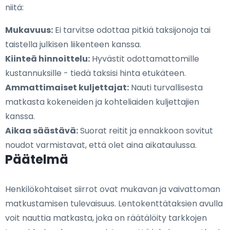
niitä:
Mukavuus:
Ei tarvitse odottaa pitkiä taksijonoja tai
taistella julkisen liikenteen kanssa.
Kiinteä hinnoittelu:
Hyvästit odottamattomille
kustannuksille - tiedä taksisi hinta etukäteen.
Ammattimaiset kuljettajat:
Nauti turvallisesta
matkasta kokeneiden ja kohteliaiden kuljettajien
kanssa.
Aikaa säästävä:
Suorat reitit ja ennakkoon sovitut
noudot varmistavat, että olet aina aikataulussa.
Päätelmä
Henkilökohtaiset siirrot ovat mukavan ja vaivattoman
matkustamisen tulevaisuus. Lentokenttätaksien avulla
voit nauttia matkasta, joka on räätälöity tarkkojen