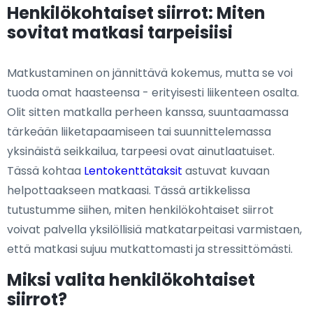
Henkilökohtaiset siirrot: Miten
sovitat matkasi tarpeisiisi
Matkustaminen on jännittävä kokemus, mutta se voi
tuoda omat haasteensa - erityisesti liikenteen osalta.
Olit sitten matkalla perheen kanssa, suuntaamassa
tärkeään liiketapaamiseen tai suunnittelemassa
yksinäistä seikkailua, tarpeesi ovat ainutlaatuiset.
Tässä kohtaa
Lentokenttätaksit
astuvat kuvaan
helpottaakseen matkaasi. Tässä artikkelissa
tutustumme siihen, miten henkilökohtaiset siirrot
voivat palvella yksilöllisiä matkatarpeitasi varmistaen,
että matkasi sujuu mutkattomasti ja stressittömästi.
Miksi valita henkilökohtaiset
siirrot?