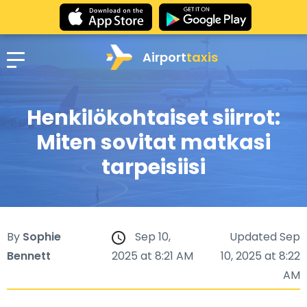
Airport
taxis
Henkilökohtaiset siirrot:
Miten sovitat matkasi
tarpeisiisi
By
Sophie
Sep 10,
Updated Sep
Bennett
2025 at 8:21 AM
10, 2025 at 8:22
AM