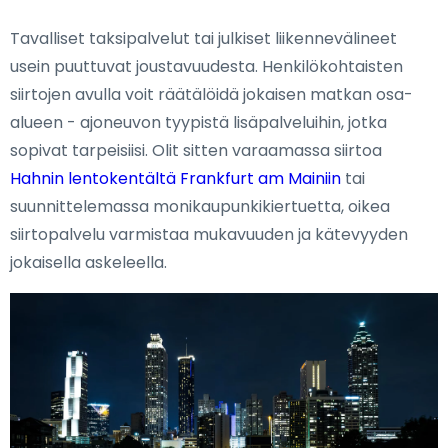
Tavalliset taksipalvelut tai julkiset liikennevälineet
usein puuttuvat joustavuudesta. Henkilökohtaisten
siirtojen avulla voit räätälöidä jokaisen matkan osa-
alueen - ajoneuvon tyypistä lisäpalveluihin, jotka
sopivat tarpeisiisi. Olit sitten varaamassa siirtoa
Hahnin lentokentältä Frankfurt am Mainiin
tai
suunnittelemassa monikaupunkikiertuetta, oikea
siirtopalvelu varmistaa mukavuuden ja kätevyyden
jokaisella askeleella.