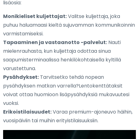
lisäosia:
Monikieliset kuljettajat:
Valitse kuljettaja, joka
puhuu haluamaasi kieltä sujuvamman kommunikoinnin
varmistamiseksi.
Tapaaminen ja vastaanotto -palvelut:
Nauti
mielenrauhasta, kun kuljettaja odottaa sinua
saapumisterminaalissa henkilökohtaisella kyltillä
varustettuna.
Pysähdykset:
Tarvitsetko tehdä nopean
pysähdyksen matkan varrella?Lentokenttätaksit
voivat ottaa huomioon lisäpysähdyksiä mukavuutesi
vuoksi.
Erikoistilaisuudet:
Varaa premium-ajoneuvo häihin,
vuosipäiviin tai muihin erityistilaisuuksiin.