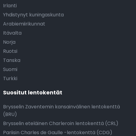
Irlanti
Yhdistynyt kuningaskunta
Arabiemiirikunnat
Itävalta
Norja
Ruotsi
Tanska
Suomi
Turkki
Suositut lentokentät
Brysselin Zaventemin kansainvälinen lentokenttä
(BRU)
Brysselin eteläinen Charleroin lentokenttä (CRL)
Pariisin Charles de Gaulle -lentokenttä (CDG)