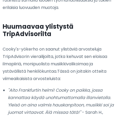
rutiinista samalla luoden työmahdollisuuksia ja tukien
erilaisia luovuuden muotoja.
Huumaavaa ylistystä
TripAdvisorilta
Cooky's-yökerho on saanut ylistäviä arvosteluja
TripAdvisorin vierailijoilta, jotka kehuvat sen eloisaa
ilmapiiriä, monipuolista musiikkivalikoimaa ja
ystävällistä henkilökuntaa.Tässä on joitakin otteita
viimeaikaisista arvosteluista:
"Aito Frankfurtin helmi! Cooky on paikka, jossa
kannattaa käydä unohtumattomalla illanvietolla.
Yleisö on aina valmis hauskanpitoon, musiikki soi ja
juomat virtaavat. Älä missaa tätä!"
- Sarah H.,