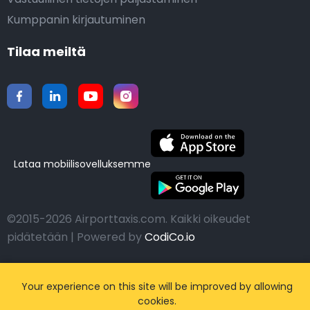
Kumppanin kirjautuminen
Tilaa meiltä
Lataa mobiilisovelluksemme
©2015-2026 Airporttaxis.com.
Kaikki oikeudet
pidätetään | Powered by
CodiCo.io
Your experience on this site will be improved by allowing
cookies.