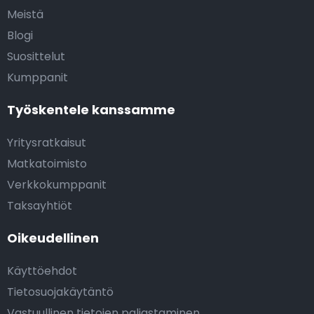
Meistä
Blogi
Suosittelut
Kumppanit
Työskentele kanssamme
Yritysratkaisut
Matkatoimisto
Verkkokumppanit
Taksayhtiöt
Oikeudellinen
Käyttöehdot
Tietosuojakäytäntö
Vastuullinen tietojen paljastaminen