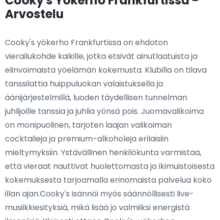
Cooky's Yökerho Frankfurtissa -
Arvostelu
Cooky's yökerho Frankfurtissa on ehdoton
vierailukohde kaikille, jotka etsivät ainutlaatuista ja
elinvoimaista yöelämän kokemusta. Klubilla on tilava
tanssilattia huippuluokan valaistuksella ja
äänijärjestelmillä, luoden täydellisen tunnelman
juhlijoille tanssia ja juhlia yönsä pois. Juomavalikoima
on monipuolinen, tarjoten laajan valikoiman
cocktaileja ja premium-alkoholeja erilaisiin
mieltymyksiin. Ystävällinen henkilökunta varmistaa,
että vieraat nauttivat huolettomasta ja ikimuistoisesta
kokemuksesta tarjoamalla erinomaista palvelua koko
illan ajan.Cooky's isännöi myös säännöllisesti live-
musiikkiesityksiä, mikä lisää jo valmiiksi energistä