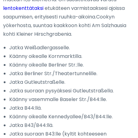
lentokenttätaksi
etukäteen varmistaaksesi ajoissa
saapumisen, erityisesti ruuhka-aikoina.Cookyn
yökerhosta, suuntaa kaakkoon kohti Am Salzhausia
kohti Kleiner Hirschgrabenia.
Jatka Weißadlergasselle.
Käänny oikealle Kornmarktilla.
Käänny oikealle Berliner Str.:lle.
Jatka Berliner Str./Theatertunnelille.
Jatka Gutleutstraßelle.
Jatka suoraan pysyäksesi Gutleutstraßella.
Käänny vasemmalle Baseler Str./B44:lle.
Jatka B44:llä.
Käänny oikealle Kennedyallee/B43/B44:lle.
Jatka B43/B44:llä.
Jatka suoraan B43:lle (kyltit kohteeseen