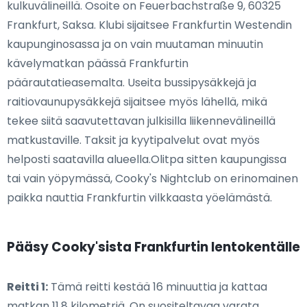
kulkuvälineillä. Osoite on Feuerbachstraße 9, 60325
Frankfurt, Saksa. Klubi sijaitsee Frankfurtin Westendin
kaupunginosassa ja on vain muutaman minuutin
kävelymatkan päässä Frankfurtin
päärautatieasemalta. Useita bussipysäkkejä ja
raitiovaunupysäkkejä sijaitsee myös lähellä, mikä
tekee siitä saavutettavan julkisilla liikennevälineillä
matkustaville. Taksit ja kyytipalvelut ovat myös
helposti saatavilla alueella.Olitpa sitten kaupungissa
tai vain yöpymässä, Cooky's Nightclub on erinomainen
paikka nauttia Frankfurtin vilkkaasta yöelämästä.
Pääsy Cooky'sista Frankfurtin lentokentälle
Reitti 1:
Tämä reitti kestää 16 minuuttia ja kattaa
matkan 11,8 kilometriä. On suositeltavaa varata