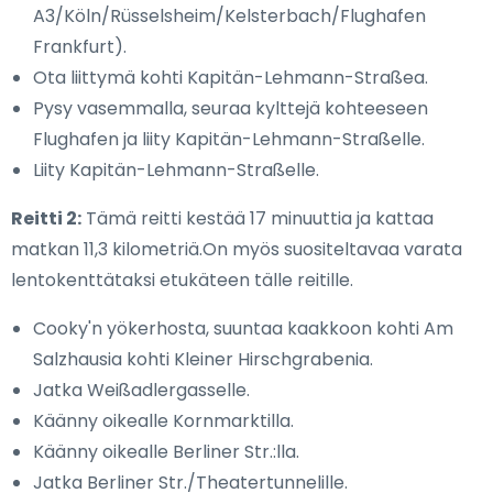
A3/Köln/Rüsselsheim/Kelsterbach/Flughafen
Frankfurt).
Ota liittymä kohti Kapitän-Lehmann-Straßea.
Pysy vasemmalla, seuraa kylttejä kohteeseen
Flughafen ja liity Kapitän-Lehmann-Straßelle.
Liity Kapitän-Lehmann-Straßelle.
Reitti 2:
Tämä reitti kestää 17 minuuttia ja kattaa
matkan 11,3 kilometriä.On myös suositeltavaa varata
lentokenttätaksi etukäteen tälle reitille.
Cooky'n yökerhosta, suuntaa kaakkoon kohti Am
Salzhausia kohti Kleiner Hirschgrabenia.
Jatka Weißadlergasselle.
Käänny oikealle Kornmarktilla.
Käänny oikealle Berliner Str.:lla.
Jatka Berliner Str./Theatertunnelille.