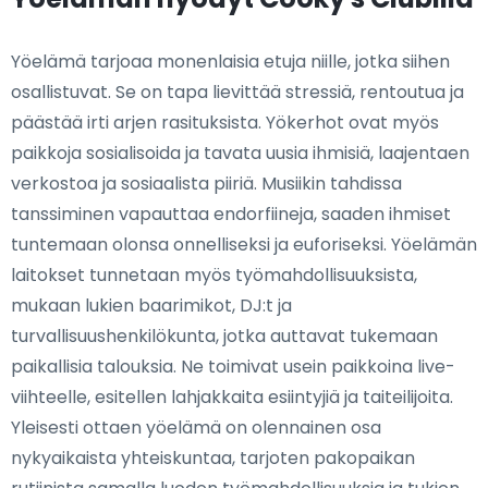
Yöelämä tarjoaa monenlaisia etuja niille, jotka siihen
osallistuvat. Se on tapa lievittää stressiä, rentoutua ja
päästää irti arjen rasituksista. Yökerhot ovat myös
paikkoja sosialisoida ja tavata uusia ihmisiä, laajentaen
verkostoa ja sosiaalista piiriä. Musiikin tahdissa
tanssiminen vapauttaa endorfiineja, saaden ihmiset
tuntemaan olonsa onnelliseksi ja euforiseksi. Yöelämän
laitokset tunnetaan myös työmahdollisuuksista,
mukaan lukien baarimikot, DJ:t ja
turvallisuushenkilökunta, jotka auttavat tukemaan
paikallisia talouksia. Ne toimivat usein paikkoina live-
viihteelle, esitellen lahjakkaita esiintyjiä ja taiteilijoita.
Yleisesti ottaen yöelämä on olennainen osa
nykyaikaista yhteiskuntaa, tarjoten pakopaikan