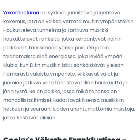
Yökerhoelämä
on sykkivä, jännittävä ja kiehtova
kokemus, jota on vaikea verrata muihin ympäristöihin.
Houkutteleva tunnelma ja tarttuva musiikki
houkuttelevat rohkeita, jotka kerääntyvät näihin
paikkoihin tanssimaan yönsä pois. On jotain
taianomaista siinä energiassa, joka leviää ympäri
klubia, kun DJ:n musiikin biitit sähköistävät yleisön.
Hämärästi valaistu ympäristö, vilkkuvat valot ja
juomien jatkuva virta tehostavat illan hauskuutta ja
jännitystä. Se on paikka, jossa mikä tahansa on
mahdollista; ihmiset kadottavat itsensä musiikkiin,
hetkeen ja seuraan, luoden unohtumattomia muistoja,
jotka kestävät eliniän.