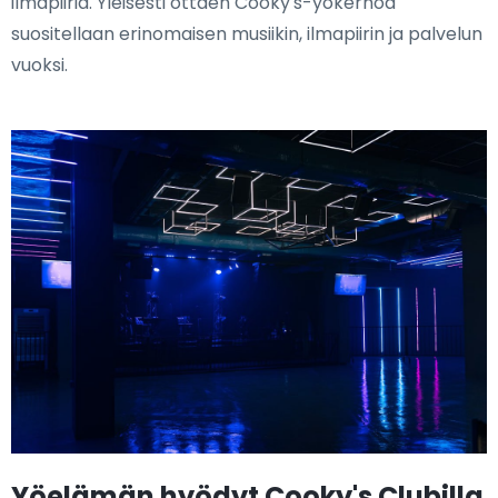
ilmapiiriä. Yleisesti ottaen Cooky's-yökerhoa
suositellaan erinomaisen musiikin, ilmapiirin ja palvelun
vuoksi.
Yöelämän hyödyt Cooky's Clubilla