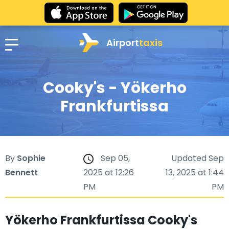
Airport
taxis
Cooky's - Yökerho
Frankfurtissa
By
Sophie
Sep 05,
Updated Sep
Bennett
2025 at 12:26
13, 2025 at 1:44
PM
PM
Yökerho Frankfurtissa Cooky's