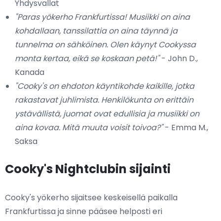
Yhdysvallat
"Paras yökerho Frankfurtissa! Musiikki on aina
kohdallaan, tanssilattia on aina täynnä ja
tunnelma on sähköinen. Olen käynyt Cookyssa
monta kertaa, eikä se koskaan petä!"
- John D.,
Kanada
"Cooky's on ehdoton käyntikohde kaikille, jotka
rakastavat juhlimista. Henkilökunta on erittäin
ystävällistä, juomat ovat edullisia ja musiikki on
aina kovaa. Mitä muuta voisit toivoa?"
- Emma M.,
Saksa
Cooky's Nightclubin sijainti
Cooky's yökerho sijaitsee keskeisellä paikalla
Frankfurtissa ja sinne pääsee helposti eri