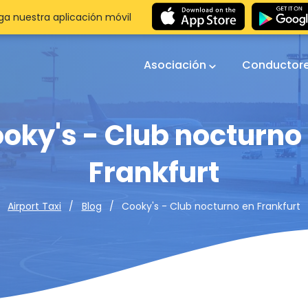
a nuestra aplicación móvil
Asociación
Conductor
oky's - Club nocturno
Frankfurt
Cooky's - Club nocturno en Frankfurt
Airport Taxi
Blog