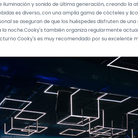
e iluminación y sonido de última generación, creando la a
bebidas es diverso, con una amplia gama de cócteles y li
onal se aseguran de que los huéspedes disfruten de una
a la noche.Cooky's también organiza regularmente actuaci
nocturno Cooky's es muy recomendado por su excelente mú