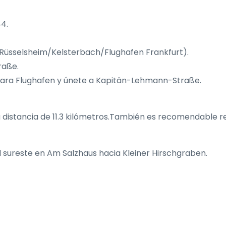
4.
/Rüsselsheim/Kelsterbach/Flughafen Frankfurt).
raße.
s para Flughafen y únete a Kapitän-Lehmann-Straße.
a distancia de 11.3 kilómetros.También es recomendable r
l sureste en Am Salzhaus hacia Kleiner Hirschgraben.