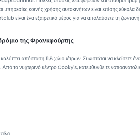
Hauptbahnhof. Πολλές στάσεις λεωφορείων και σταθμοί τραμ β
αι υπηρεσίες κοινής χρήσης αυτοκινήτων είναι επίσης εύκολα δι
htclub είναι ένα εξαιρετικό μέρος για να απολαύσετε τη ζωνταν
οδρόμιο της Φρανκφούρτης
 καλύπτει απόσταση 11,8 χιλιομέτρων. Συνιστάται να κλείσετε έν
ής. Από το νυχτερινό κέντρο Cooky's, κατευθυνθείτε νοτιοανατ
raße.