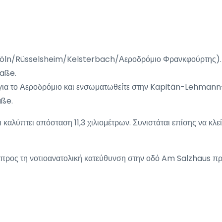
3/Köln/Rüsselsheim/Kelsterbach/Αεροδρόμιο Φρανκφούρτης).
aße.
ς για το Αεροδρόμιο και ενσωματωθείτε στην Kapitän-Lehman
aße.
ι καλύπτει απόσταση 11,3 χιλιομέτρων. Συνιστάται επίσης να κλε
ε προς τη νοτιοανατολική κατεύθυνση στην οδό Am Salzhaus π