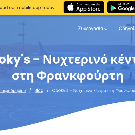
oad our mobile app today
Συνεργασία
Οδηγο
oky's - Νυχτερινό κέν
στη Φρανκφούρτη
Cooky's - Νυχτερινό κέντρο στη Φρανκφο
ί αεροδρομίου
Blog