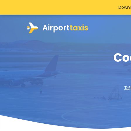
Downl
Airport
taxis
Co
Ταξ