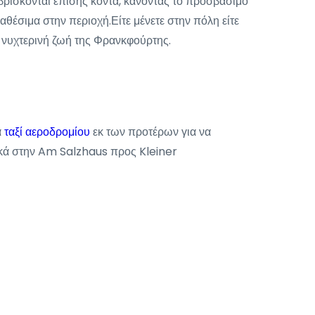
ρίσκονται επίσης κοντά, κάνοντας το προσβάσιμο
αθέσιμα στην περιοχή.Είτε μένετε στην πόλη είτε
ή νυχτερινή ζωή της Φρανκφούρτης.
α
ταξί αεροδρομίου
εκ των προτέρων για να
ολικά στην Am Salzhaus προς Kleiner