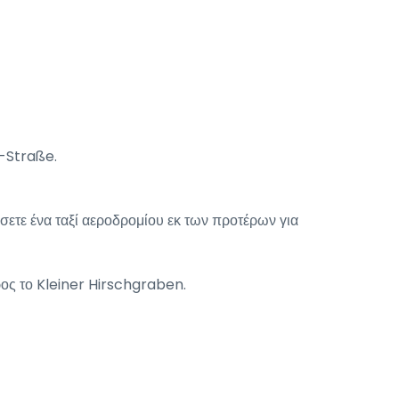
n-Straße.
ίσετε ένα ταξί αεροδρομίου εκ των προτέρων για
ρος το Kleiner Hirschgraben.