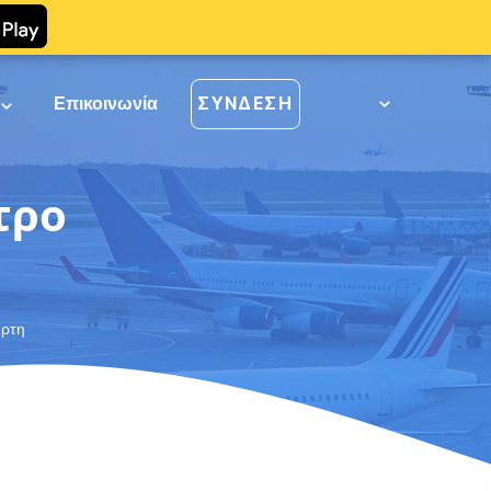
ί
Επικοινωνία
ΣΎΝΔΕΣΗ
τρο
ύρτη