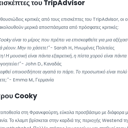
ισκέπτες του TripAdvisor
θουσιώδεις κριτικές από τους επισκέπτες του TripAdvisor, οι 
 ακολουθούν μερικά αποσπάσματα από πρόσφατες κριτικές:
oky είναι το μέρος που πρέπει να επισκεφθείτε για μια αξέχαστη
ά ρέουν. Μην το χάσετε!"
- Sarah H., Ηνωμένες Πολιτείες
! Η μουσική είναι πάντα εξαιρετική, η πίστα χορού είναι πάντα 
γοητεύει!"
- John D., Καναδάς
εφθεί οποιοσδήποτε αγαπά το πάρτι. Το προσωπικό είναι πολύ φι
τε;"
- Emma M., Γερμανία
ντρου Cooky
ή τοποθεσία στη Φρανκφούρτη, εύκολα προσβάσιμο με διάφορα μ
. Το κλαμπ βρίσκεται στην καρδιά της περιοχής Westend της