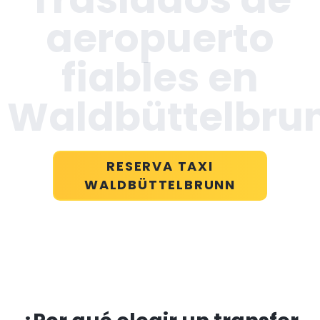
aeropuerto
fiables en
Waldbüttelbru
RESERVA TAXI
WALDBÜTTELBRUNN