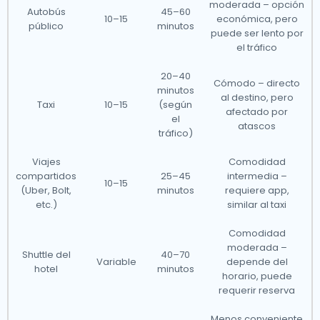
moderada – opción
Autobús
45–60
10–15
económica, pero
público
minutos
puede ser lento por
el tráfico
20–40
Cómodo – directo
minutos
al destino, pero
Taxi
10–15
(según
afectado por
el
atascos
tráfico)
Viajes
Comodidad
compartidos
25–45
intermedia –
10–15
(Uber, Bolt,
minutos
requiere app,
etc.)
similar al taxi
Comodidad
moderada –
Shuttle del
40–70
Variable
depende del
hotel
minutos
horario, puede
requerir reserva
Menos conveniente