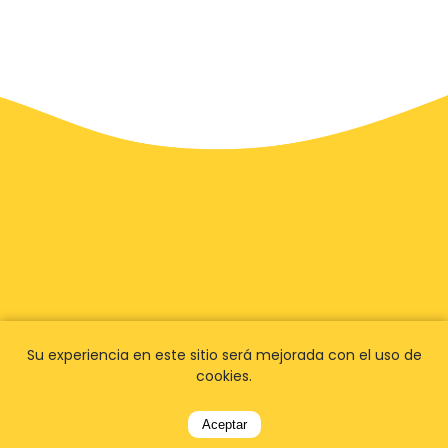
Su experiencia en este sitio será mejorada con el uso de
cookies.
Aceptar
Tenemos
fans en todo el