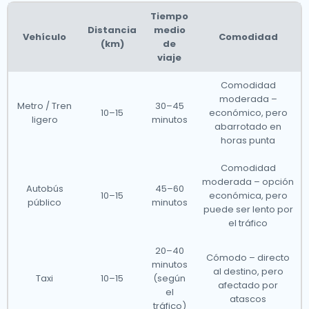
Tiempo
Distancia
medio
Vehículo
Comodidad
(km)
de
viaje
Comodidad
moderada –
Metro / Tren
30–45
10–15
económico, pero
ligero
minutos
abarrotado en
horas punta
Comodidad
moderada – opción
Autobús
45–60
10–15
económica, pero
público
minutos
puede ser lento por
el tráfico
20–40
Cómodo – directo
minutos
al destino, pero
Taxi
10–15
(según
afectado por
el
atascos
tráfico)