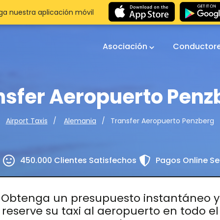
a nuestra aplicación móvil
Asociación
Conductor
nsfer Aeropuerto Penz
Transfer Aeropuerto Penzberg
Airport Taxis
Alemania
s
450.000 Clientes Satisfechos
Pagos Online S
Obtenga un presupuesto instantáneo y
reserve su taxi al aeropuerto en todo el