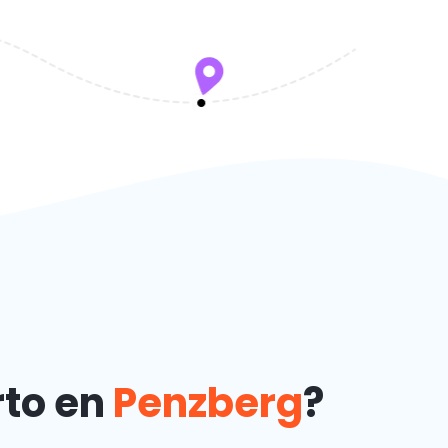
rto en
Penzberg
?