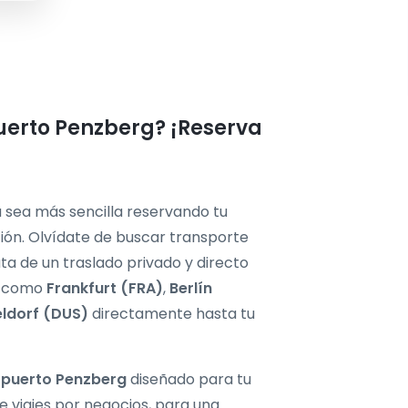
uerto Penzberg? ¡Reserva
a sea más sencilla reservando tu
ión. Olvídate de buscar transporte
ruta de un traslado privado y directo
a como
Frankfurt (FRA)
,
Berlín
ldorf (DUS)
directamente hasta tu
opuerto Penzberg
diseñado para tu
e viajes por negocios, para una