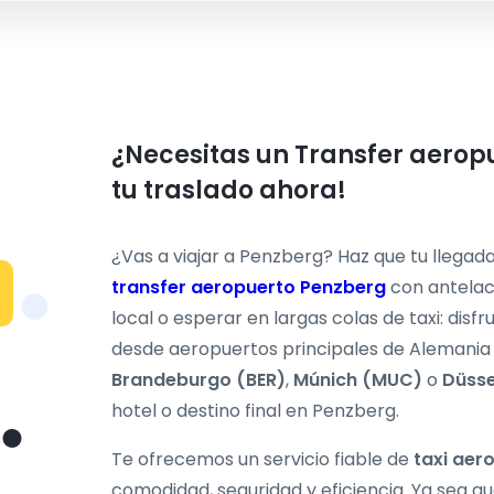
¿Necesitas un Transfer aerop
tu traslado ahora!
¿Vas a viajar a Penzberg? Haz que tu llegad
transfer aeropuerto Penzberg
con antelac
local o esperar en largas colas de taxi: disf
desde aeropuertos principales de Alemani
Brandeburgo (BER)
,
Múnich (MUC)
o
Düsse
hotel o destino final en Penzberg.
Te ofrecemos un servicio fiable de
taxi aer
comodidad, seguridad y eficiencia. Ya sea qu