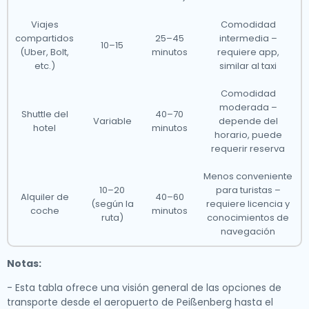
Viajes
Comodidad
compartidos
25–45
intermedia –
10–15
(Uber, Bolt,
minutos
requiere app,
etc.)
similar al taxi
Comodidad
moderada –
Shuttle del
40–70
Variable
depende del
hotel
minutos
horario, puede
requerir reserva
Menos conveniente
10–20
para turistas –
Alquiler de
40–60
(según la
requiere licencia y
coche
minutos
ruta)
conocimientos de
navegación
Notas:
- Esta tabla ofrece una visión general de las opciones de
transporte desde el aeropuerto de Peißenberg hasta el