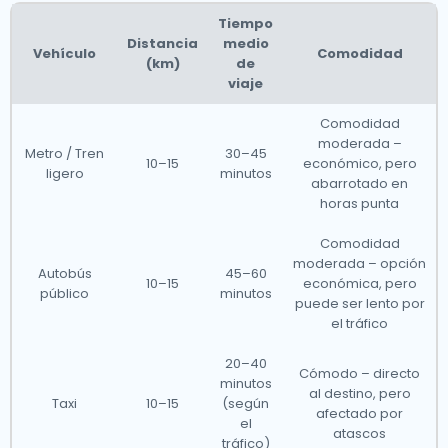
Tiempo
Distancia
medio
Vehículo
Comodidad
(km)
de
viaje
Comodidad
moderada –
Metro / Tren
30–45
10–15
económico, pero
ligero
minutos
abarrotado en
horas punta
Comodidad
moderada – opción
Autobús
45–60
10–15
económica, pero
público
minutos
puede ser lento por
el tráfico
20–40
Cómodo – directo
minutos
al destino, pero
Taxi
10–15
(según
afectado por
el
atascos
tráfico)