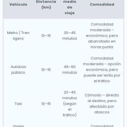
Distancia
medio
Vehículo
Comodidad
(km)
de
viaje
Comodidad
moderada –
Metro / Tren
30–45
10–15
económico, pero
ligero
minutos
abarrotado en
horas punta
Comodidad
moderada – opción
Autobús
45–60
10–15
económica, pero
público
minutos
puede ser lento por
el tráfico
20–40
Cómodo – directo
minutos
al destino, pero
Taxi
10–15
(según
afectado por
el
atascos
tráfico)
Viajes
Comodidad