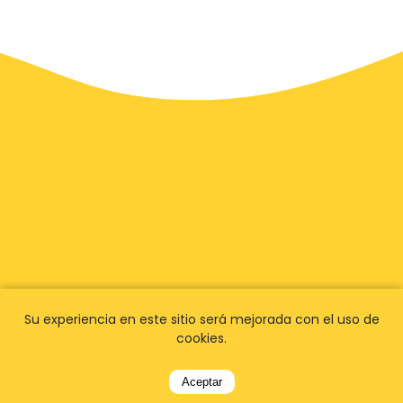
Su experiencia en este sitio será mejorada con el uso de
cookies.
Tenemos
fans en todo el
Aceptar
mundo