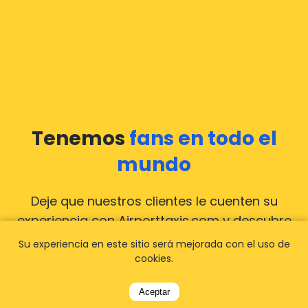
Tenemos
fans en todo el
mundo
Deje que nuestros clientes le cuenten su
experiencia con Airporttaxis.com
y descubre
por qué somos
tu mejor opción
para
Su experiencia en este sitio será mejorada con el uso de
traslados al aeropuerto!
Ver todas las
cookies.
reseñas
Aceptar