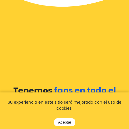
Tenemos
fans en todo el
mundo
Su experiencia en este sitio será mejorada con el uso de
cookies.
Deje que nuestros clientes le cuenten su
Aceptar
experiencia con Airporttaxis.com
y descubre