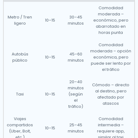
Comodidad
moderada –
Metro / Tren
30–45
10–15
económico, pero
ligero
minutos
abarrotado en
horas punta
Comodidad
moderada – opción
Autobús
45–60
10–15
económica, pero
público
minutos
puede ser lento por
el tráfico
20–40
Cómodo – directo
minutos
al destino, pero
Taxi
10–15
(según
afectado por
el
atascos
tráfico)
Viajes
Comodidad
compartidos
25–45
intermedia –
10–15
(Uber, Bolt,
minutos
requiere app,
etc.)
similar al taxi