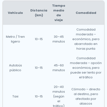
Tiempo
Distancia
medio
Vehículo
Comodidad
(km)
de
viaje
Comodidad
moderada –
Metro / Tren
30–45
10–15
económico, pero
ligero
minutos
abarrotado en
horas punta
Comodidad
moderada – opción
Autobús
45–60
10–15
económica, pero
público
minutos
puede ser lento por
el tráfico
20–40
Cómodo – directo
minutos
al destino, pero
Taxi
10–15
(según
afectado por
el
atascos
tráfico)