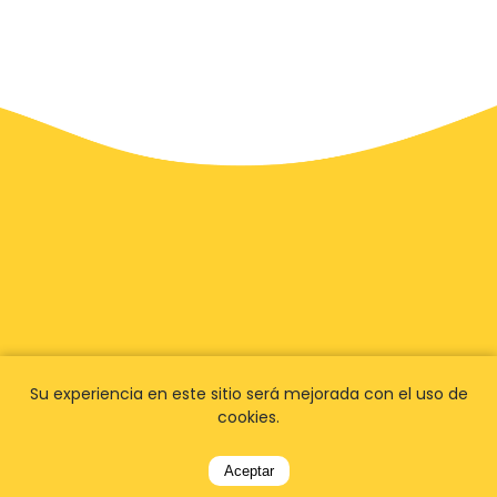
Su experiencia en este sitio será mejorada con el uso de
cookies.
Aceptar
Tenemos
fans en todo el