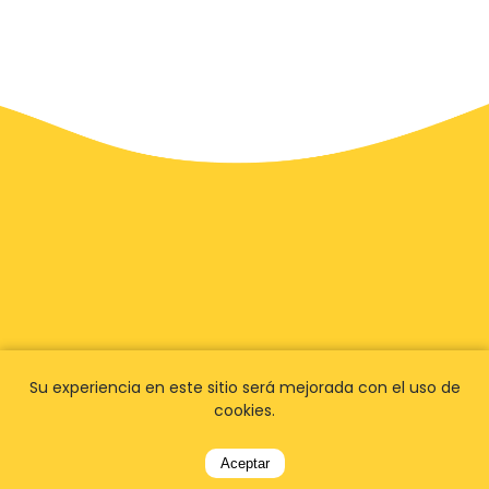
Su experiencia en este sitio será mejorada con el uso de
cookies.
Aceptar
Tenemos
fans en todo el