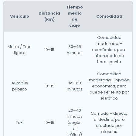
Tiempo
Distancia
medio
Vehículo
Comodidad
(km)
de
viaje
Comodidad
moderada –
Metro / Tren
30–45
10–15
económico, pero
ligero
minutos
abarrotado en
horas punta
Comodidad
moderada – opción
Autobús
45–60
10–15
económica, pero
público
minutos
puede ser lento por
el tráfico
20–40
Cómodo – directo
minutos
al destino, pero
Taxi
10–15
(según
afectado por
el
atascos
tráfico)