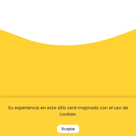
Su experiencia en este sitio será mejorada con el uso de
cookies.
Aceptar
Tenemos
fans en todo el