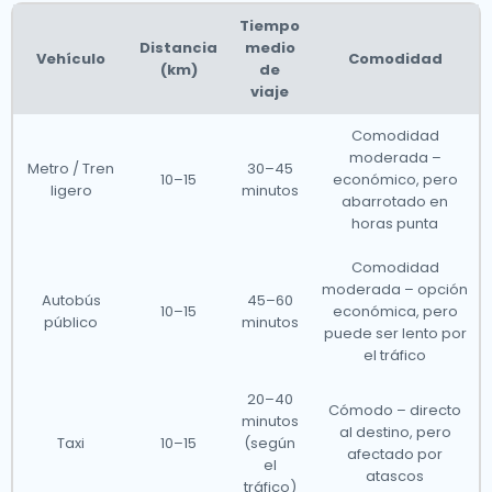
Tiempo
Distancia
medio
Vehículo
Comodidad
(km)
de
viaje
Comodidad
moderada –
Metro / Tren
30–45
10–15
económico, pero
ligero
minutos
abarrotado en
horas punta
Comodidad
moderada – opción
Autobús
45–60
10–15
económica, pero
público
minutos
puede ser lento por
el tráfico
20–40
Cómodo – directo
minutos
al destino, pero
Taxi
10–15
(según
afectado por
el
atascos
tráfico)