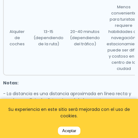
Nuestros taxis operan desde todos los principales
Menos
conveniente
aeropuertos internacionales en Dinamarca, lo que los
para turistas -
hace accesibles desde casi 1,000 ciudades en todo el
requiere
Alquiler
13-15
20-40 minutos
habilidades d
país.A continuación se muestra una lista de los
de
(dependiendo
(dependiendo
navegación,
aeropuertos donde nuestros taxis están disponibles
coches
de la ruta)
del tráfico)
estacionamien
las 24 horas del día:
puede ser difíci
y costoso en e
centro de la
ciudad
Notas:
- La distancia es una distancia aproximada en línea recta y
puede no reflejar la distancia real de la carretera.
- Los tiempos de viaje son promedios y pueden variar
Su experiencia en este sitio será mejorada con el uso de
dependiendo de las condiciones del tráfico.
cookies.
Aceptar