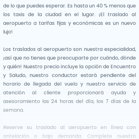
históricos, belleza natural y cultura moderna. Ya sea
de lo que puedes esperar. Es hasta un 40 % menos que
disfrutando de un pastel danés en una acogedora
los taxis de la ciudad en el lugar. ¡El traslado al
cafetería, explorando antiguos sitios vikingos o
aeropuerto a tarifas fijas y económicas es un nuevo
paseando por pintorescos pueblos costeros, este
lujo!
país promete una experiencia inolvidable.
Los traslados al aeropuerto son nuestra especialidad,
¡así que no tienes que preocuparte por cuándo, dónde
y quién! Nuestro precio incluye la opción de Encuentro
y Saludo, nuestro conductor estará pendiente del
horario de llegada del vuelo y nuestro servicio de
atención al cliente proporcionará ayuda y
asesoramiento las 24 horas del día, los 7 días de la
semana.
Reserve su traslado al aeropuerto en línea con
antelación o bajo demanda. Complete nuestro