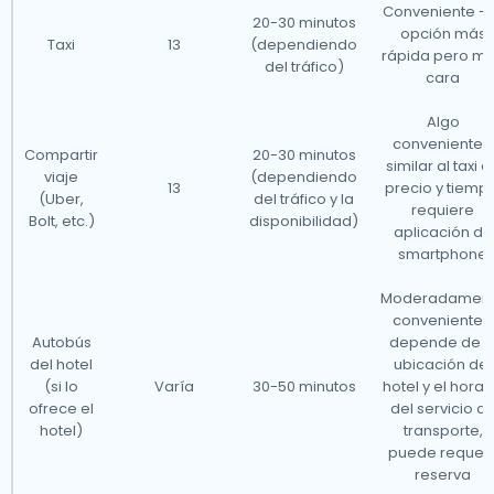
Conveniente - 
20-30 minutos
paisajes, ciudades vibrantes y rica historia, Dinamarca
opción más
Taxi
13
(dependiendo
ofrece servicios de taxi del aeropuerto convenientes
rápida pero m
del tráfico)
cara
para hacer que tus viajes sean sin problemas. Ya sea
que estés en la capital de Copenhague o explorando
Algo
conveniente -
encantadoras ciudades como Aarhus u Odense,
Compartir
20-30 minutos
similar al taxi e
viaje
(dependiendo
nuestros taxis pueden llevarte al aeropuerto
13
precio y tiempo
(Uber,
del tráfico y la
rápidamente, incluso con poco aviso. Sin embargo,
requiere
Bolt, etc.)
disponibilidad)
aplicación de
recomendamos reservar tu traslado al aeropuerto en
smartphone
línea a través de nuestro sitio web para un viaje sin
Moderadamen
estrés.
conveniente -
Autobús
depende de l
Dinamarca cuenta con una red de servicios de taxi
del hotel
ubicación del
(si lo
Varía
30-50 minutos
hotel y el horar
confiable y establecida, y nos gustaría abordar
ofrece el
del servicio d
algunas preguntas comunes sobre los traslados al
hotel)
transporte,
puede requeri
aeropuerto.
reserva