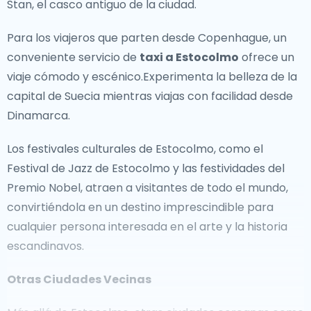
Stan, el casco antiguo de la ciudad.
Dinamarca está llena de lugares icónicos. Los
visitantes de Copenhague pueden disfrutar de los
Para los viajeros que parten desde Copenhague, un
Jardines de Tivoli, pasear por las históricas calles del
conveniente servicio de
taxi a Estocolmo
ofrece un
Barrio Latino o admirar la maravilla arquitectónica de
viaje cómodo y escénico.Experimenta la belleza de la
la Ópera de Copenhague. Para aquellos que buscan
capital de Suecia mientras viajas con facilidad desde
belleza natural, la costa de Dinamarca ofrece vistas
Dinamarca.
impresionantes, con los acantilados blancos de Møns
Klint y las playas de arena de Skagen como destinos
Los festivales culturales de Estocolmo, como el
populares.
Festival de Jazz de Estocolmo y las festividades del
Premio Nobel, atraen a visitantes de todo el mundo,
Fuera de los caminos trillados
convirtiéndola en un destino imprescindible para
cualquier persona interesada en el arte y la historia
Para los viajeros que buscan escapar de las
escandinavos.
multitudes, Dinamarca ofrece muchas joyas
escondidas. La isla de Bornholm, ubicada en el Mar
Otras Ciudades Vecinas
Báltico, es conocida por sus iglesias medievales,
escena gastronómica artesanal y rutas escénicas en