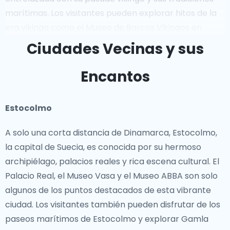
marítimas. Los visitantes pueden explorar hitos de la
era vikinga como el Museo de Barcos Vikingos en
Roskilde o la antigua fortaleza de Trelleborg.La historia
Ciudades Vecinas y sus
real de Dinamarca también es prominente, con
castillos como el Castillo de Kronborg (el escenario de
Encantos
*Hamlet* de Shakespeare) y el Castillo de
Frederiksborg que ofrecen vistazos al pasado real del
Estocolmo
país. En todo el país, las ciudades históricas y la
arquitectura bien conservada reflejan la evolución de
A solo una corta distancia de Dinamarca, Estocolmo,
Dinamarca desde la Edad Media hasta la era
la capital de Suecia, es conocida por su hermoso
moderna.
archipiélago, palacios reales y rica escena cultural. El
Palacio Real, el Museo Vasa y el Museo ABBA son solo
Lugares icónicos
algunos de los puntos destacados de esta vibrante
ciudad. Los visitantes también pueden disfrutar de los
Desde las calles cosmopolitas de Copenhague hasta
paseos marítimos de Estocolmo y explorar Gamla
las pintorescas regiones costeras de Jutlandia,