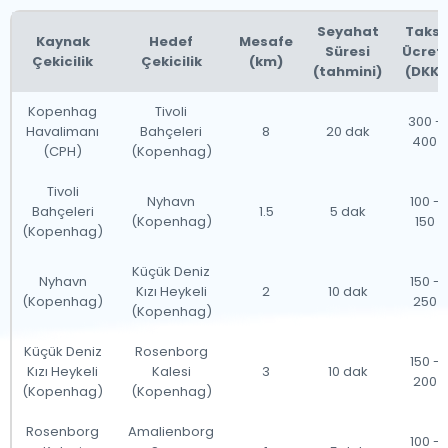
Seyahat
Taksi
Kaynak
Hedef
Mesafe
Süresi
Ücreti
Çekicilik
Çekicilik
(km)
(tahmini)
(DKK)
Kopenhag
Tivoli
300 -
Havalimanı
Bahçeleri
8
20 dak
400
(CPH)
(Kopenhag)
Tivoli
Nyhavn
100 -
Bahçeleri
1.5
5 dak
(Kopenhag)
150
(Kopenhag)
Küçük Deniz
Nyhavn
150 -
Kızı Heykeli
2
10 dak
(Kopenhag)
250
(Kopenhag)
Küçük Deniz
Rosenborg
150 -
Kızı Heykeli
Kalesi
3
10 dak
200
(Kopenhag)
(Kopenhag)
Rosenborg
Amalienborg
100 -