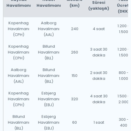
Danimarka'ya kısa bir mesafede bulunan bu komşu
Süresi
Havalimanı
Havalimanı
(km)
Ücreti
(yaklaşık)
şehirler, İskandinavya'nın zengin kültürel ve tarihi
(DKK)
dokusunu keşfetmek için mükemmel fırsatlar
Kopenhag
Aalborg
sunmaktadır. Stockholm'ün sanat galerilerini ziyaret
1.200 -
Havalimanı
Havalimanı
240
4 saat
1.500
ediyor olun ya da Oslo'nun fjordlarını keşfediyor olun,
(CPH)
(AAL)
bu destinasyonlar, Kopenhag'a kısa bir yolculuktan
Kopenhag
Billund
3 saat 30
1.200 -
sadece birkaç adım uzakta çeşitli ve zengin
Havalimanı
Havalimanı
260
dakika
1.500
deneyimler sunmaktadır.
(CPH)
(BLL)
Aalborg
Billund
2 saat 30
800 -
Havalimanı
Havalimanı
150
dakika
1.000
(AAL)
(BLL)
Kopenhag
Esbjerg
4 saat 30
1.500 -
Havalimanı
Havalimanı
320
dakika
2.000
(CPH)
(EBJ)
Billund
Esbjerg
300 -
Havalimanı
Havalimanı
60
1 saat
400
(BLL)
(EBJ)