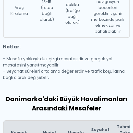
13-15
navigasyon
dakika
Stockholm'ün kültürel festivalleri, Stockholm Caz
Araç
(rotaa
becerileri
(trafiğe
Kiralama
bağlı
gerektirir, şehir
Festivali ve Nobel Ödülü kutlamaları gibi, dünyanın dört
bağlı
olarak)
merkezinde park
olarak)
bir yanından ziyaretçileri çekerek, İskandinav sanatı ve
etmek zor ve
pahalı olabilir
tarihine ilgi duyan herkes için ziyaret edilmesi gereken
bir destinasyon haline gelmiştir.
Notlar:
Diğer Komşu Şehirler
- Mesafe yaklaşık düz çizgi mesafesidir ve gerçek yol
mesafesini yansıtmayabilir.
Stockholm'ün ötesinde, Hamburg ve Oslo gibi diğer
- Seyahat süreleri ortalama değerlerdir ve trafik koşullarına
bağlı olarak değişebilir.
yakın şehirler kendi benzersiz cazibelerini
sunmaktadır. Almanya'da bulunan Hamburg, limanı,
canlı müzik sahnesi ve Speicherstadt bölgesindeki
Danimarka'daki Büyük Havalimanları
tarihi depoları ile ünlüdür. Norveç'in başkenti Oslo,
Arasındaki Mesafeler
modern mimarisi, Viking Gemi Müzesi ve etkileyici fjord
manzaraları ile tanınmaktadır.
Tahmin
Seyahat
Kaynak
Hedef
Mesafe
Taksi