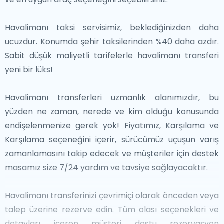
tarihi sokaklarında dolaşabilir veya Kopenhag Opera
Evi'nin mimari harikasını hayranlıkla izleyebilirler. Doğal
Havalimanı taksi servisimiz, beklediğinizden daha
güzellik arayanlar için, Danimarka'nın sahil şeridi
ucuzdur. Konumda şehir taksilerinden %40 daha azdır.
muhteşem manzaralar sunmaktadır; Møns Klint'in
Sabit düşük maliyetli tarifelerle havalimanı transferi
beyaz kayalıkları ve Skagen'in kumlu plajları popüler
yeni bir lüks!
destinasyonlardır.
Havalimanı transferleri uzmanlık alanımızdır, bu
Yol Dışı
yüzden ne zaman, nerede ve kim olduğu konusunda
Kalabalıklardan kaçmak isteyen gezginler için,
endişelenmenize gerek yok! Fiyatımız, Karşılama ve
Danimarka birçok gizli hazineler sunmaktadır. Baltık
Karşılama seçeneğini içerir, sürücümüz uçuşun varış
Denizi'nde bulunan Bornholm adası, ortaçağ kiliseleri,
zamanlamasını takip edecek ve müşteriler için destek
zanaatkar yemek sahnesi ve manzaralı bisiklet
masamız size 7/24 yardım ve tavsiye sağlayacaktır.
rotaları ile tanınmaktadır. Viking dönemine ışık tutan
Danimarka'nın en eski kasabası Ribe, şirin sokakları ve
Havalimanı transferinizi çevrimiçi olarak önceden veya
Viking Müzesi ile bir bakış sunmaktadır.Doğa severler
talep üzerine rezerve edin. Tüm olası seçenekleri ve
ayrıca Thy Milli Parkı'nın geniş çayırlarını veya
detayları içeren müşteri dostu rezervasyon