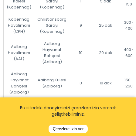
Kalesi
Sarayı
1
5 dak
150
(Kopenhag)
(Kopenhag)
Kopenhag
Christiansborg
300 -
Havalimanı
Sarayı
9
25 dak
400
(CPH)
(Kopenhag)
Aalborg
Aalborg
Hayvanat
400 -
Havalimanı
10
20 dak
Bahçesi
600
(AAL)
(Aalborg)
Aalborg
Hayvanat
Aalborg Kulesi
150 -
3
10 dak
Bahçesi
(Aalborg)
250
(Aalborg)
Notlar:
Bu sitedeki deneyiminizi çerezlere izin vererek
geliştirebilirsiniz.
- Bu eksiksiz bir liste değildir ve sadece bazı cazibe
merkezlerini içerir.
Çerezlere izin ver
- Mesafeler yaklaşık düz çizgi mesafeleridir ve gerçek yol