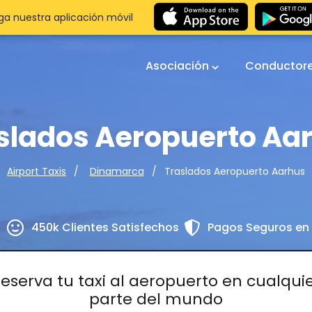
a nuestra aplicación móvil
Asociación
Conductor
slados Aeropuerto Aa
Traslados Aeropuerto Aarhus
Airport Taxis
Dinamarca
s
450k Clientes Satisfechos
Pagos Seguros en 
eserva tu taxi al aeropuerto en cualqui
parte del mundo