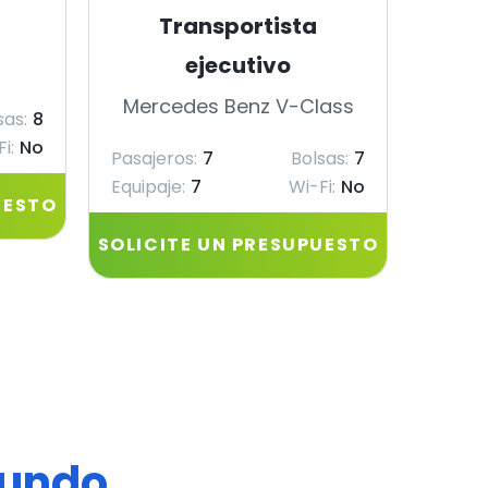
Transportista
ejecutivo
Merc
Mercedes Benz V-Class
sas:
8
Pasaje
i:
No
Equipa
Pasajeros:
7
Bolsas:
7
Equipaje:
7
Wi-Fi:
No
UESTO
SOLIC
SOLICITE UN PRESUPUESTO
mundo