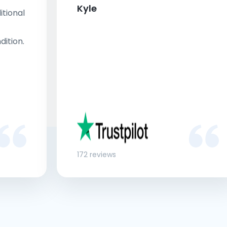
Kyle
tional
dition.
172 reviews