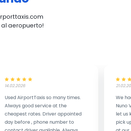
irporttaxis.com
 al aeropuerto!
14.02.2026
21.02.2
Used AirportTaxis so many times.
We had
Always good service at the
Nuno V
cheapest rates. Driver appointed
let us
day before , phone number to
pick u
contact driver available. Always
at our