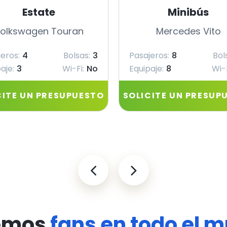
Estate
Minibús
olkswagen Touran
Mercedes Vito
eros:
4
Bolsas:
3
Pasajeros:
8
Bol
aje:
3
Wi-Fi:
No
Equipaje:
8
Wi-F
CITE UN PRESUPUESTO
SOLICITE UN PRESUP
emos
fans en todo el 