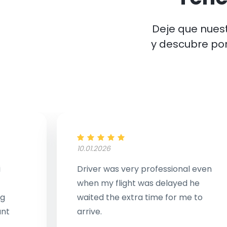
Deje que nuest
y descubre po
10.01.2026
i
Driver was very professional even
when my flight was delayed he
ng
waited the extra time for me to
ant
arrive.